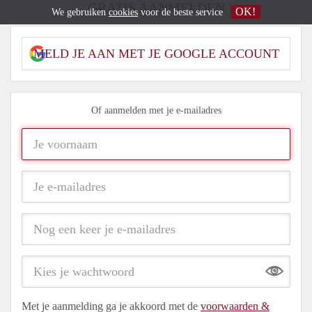
GRATIS AANMELDEN
OK!
We gebruiken
cookies
voor de beste service
MELD JE AAN MET JE GOOGLE ACCOUNT
Of aanmelden met je e-mailadres
Show
Met je aanmelding ga je akkoord met de
voorwaarden &