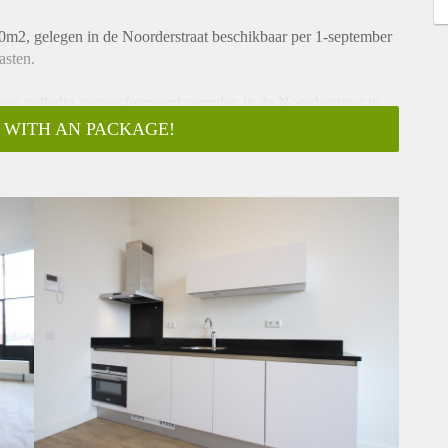
m2, gelegen in de Noorderstraat beschikbaar per 1-september
asten.
een volledig getransformeerd complex in de Noorderstraat in
deeld over 3 woonlagen. Dit appartement is gelegen op 2e
 WITH AN PACKAGE!
kamer die gekenmerkt wordt door veel lichtinval, vanwege de
 heeft een open keuken die is v.v. van alle benodigde
r en een luxe badkamer met inloopdouche, wastafel en toilet
e aansluiting. Daarbij zijn ze met veel oog voor detail en
n van een keurige pvc vloer, raambekleding en lampen.
t de Singel in de binnenstad van Utrecht. De Weerdsingel
e prachtige Vogelenbuurt begint. In de nabije omgeving vindt u
e voorzieningen zijn binnen handbereik en op steenworp afstand