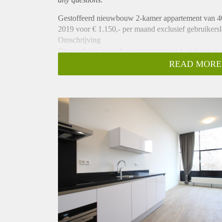
Gestoffeerd nieuwbouw 2-kamer appartement van 40
2019 voor € 1.150,- per maand exclusief gebruikersl
Omschrijving
Dit prachtige nieuwbouw appartement is gelegen in 
het centrum van Utrecht. De appartementen zijn ver
READ MORE
verdieping. Het appartement is v.v. een ruime woon
aanwezigheid de grote raampartijen. Het appartement
inbouwapparatuur. Er is tevens een ruime slaapkame
aanwezig. Het appartement heeft een eigen wasmachin
zorg zijn afgewerkt. Het appartement wordt voorzie
Ligging
Dit appartement is gelegen op de Noorderstraat naas
Oostzijde ligt aan de overkant van de Singel waar d
ook het Griftpark en vele horeca gelegenheden. All
van het bruisende oude stadscentrum.
Bijzonderheden
- Klik hier voor omgevingsinformatie.
- Volledig nieuw appartement.
- Huisdieren en roken niet toegestaan.