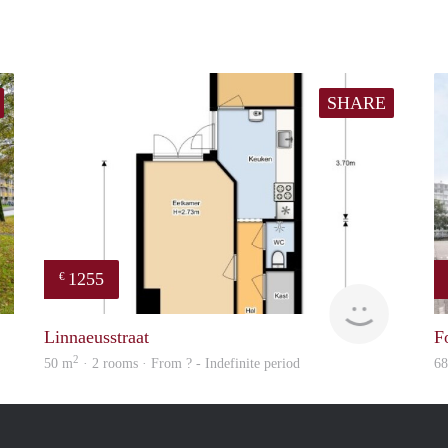
SHARE
1255
€
Woning
finder
Linnaeusstraat
F
2
50 m
· 2 rooms · From ? - Indefinite period
6