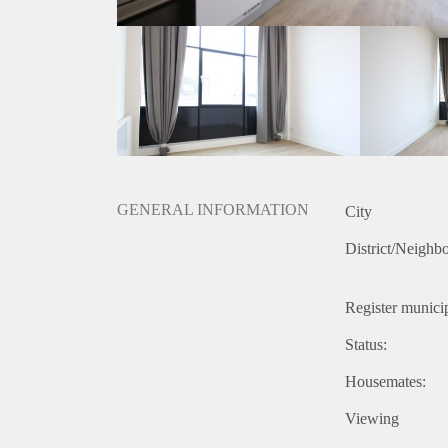
- € 50,- per maand servicekosten.
- € 75,- per maand vergoeding stoffering.
- Eindschoonmaak verplicht.
- Huurperiode 12 maanden met optie tot verlenging.
- Borg gelijk aan 2 maanden huur.
- Eenmalige servicekosten € 295,- exclusief BTW.
- Beschikbaar per 01-september 2019.
Prijs
€ 1.150,- exclusief gebruikerslasten (g/w/e, kabel tv,
servicekosten.
GENERAL INFORMATION
City
De genoemde huurprijs is op basis van minimaal 12 
verhoging.
District/Neighb
Mocht u interesse hebben om deze appartementen te b
onze website .
Register municip
Status:
Housemates:
Viewing