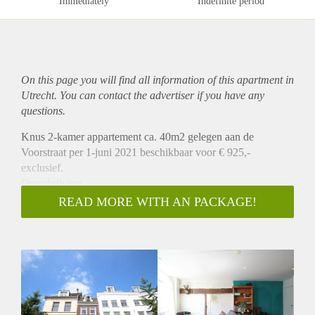
Immediately
Indefinite period
On this page you will find all information of this
apartment
in
Utrecht. You can contact the advertiser if you have any
questions.
Knus 2-kamer appartement ca. 40m2 gelegen aan de
Voorstraat per 1-juni 2021 beschikbaar voor € 925,-
exclusief.
Omschrijving
Dit knus appartement is gelegen op de 2e verdieping van een
READ MORE WITH AN PACKAGE!
karakteristiek pand in het centrum van Utrecht. U komt het
appartement binnen in de woonkamer van ca. 20m2 met
daarbij een open keuken welke is v.v. een koelkast, oven en
4-pits keramische kookplaat. Vanuit de woonkamer heeft u
uitzicht op de Voorstraat. Aan de achterzijde, direct grenzend
aan de woonkamer bevindt zich de slaapkamer van ca. 8m2
met daarbij de badkamer met douche, wastafel en toilet.