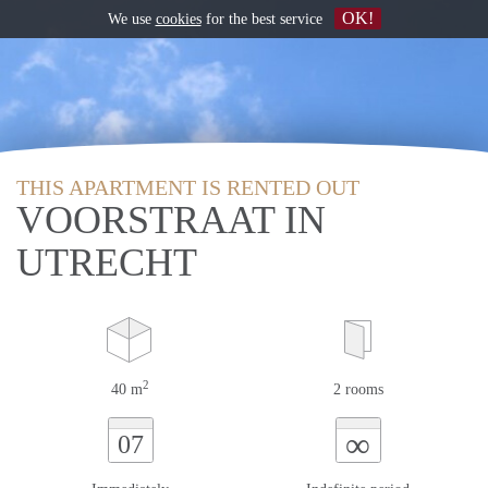
OK!
We use
cookies
for the best service
THIS APARTMENT IS RENTED OUT
VOORSTRAAT IN
UTRECHT
2
40 m
2 rooms
∞
07