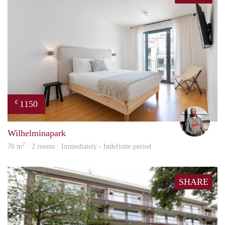
1150
€
Karl
Wilhelminapark
2
70 m
· 2 rooms · Immediately - Indefinite period
SHARE