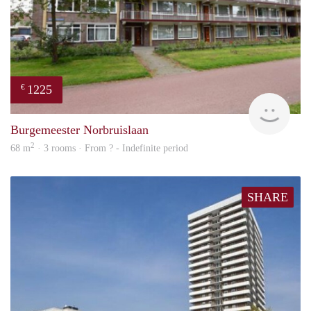
1225
€
finde
Burgemeester Norbruislaan
2
68 m
· 3 rooms · From ? - Indefinite period
SHARE