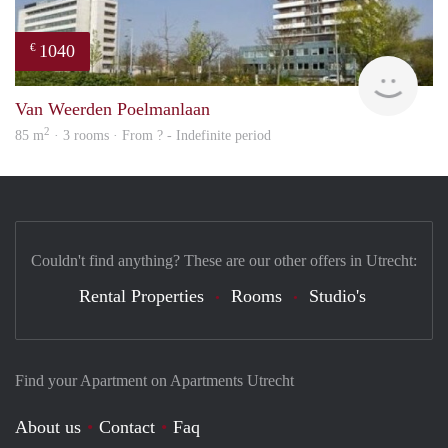
1040
€
finde
Van Weerden Poelmanlaan
2
85 m
· 3 rooms · From ? - Indefinite period
Couldn't find anything? These are our other offers in Utrecht:
Rental Properties
Rooms
Studio's
Find your Apartment on Apartments Utrecht
About us
Contact
Faq