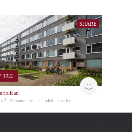
SHARE
1022
€
Woning
uriollaan
2
0 m
· 2 rooms · From ? - Indefinite period