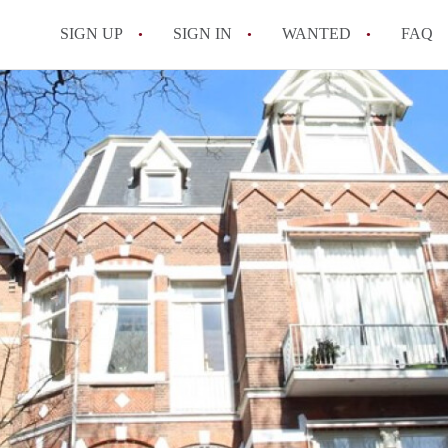
SIGN UP
SIGN IN
WANTED
FAQ
All FAQs