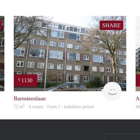
SHARE
1130
€
finder
finder
Barnsteenlaan
A
2
75 m
· 4 rooms · From ? - Indefinite period
4