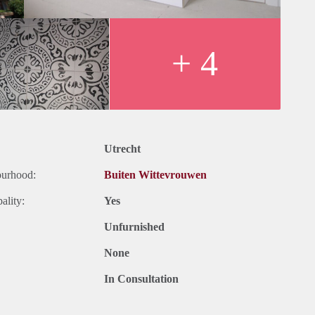
ing.
+ 4
 BTW.
 belastingen. Inclusief stoffering, meubilering en
maanden. Bij een korte periode kan er sprake zijn van een
Utrecht
 of uzelf inschrijven op onze website.
ourhood:
Buiten Wittevrouwen
ality:
Yes
Unfurnished
None
In Consultation