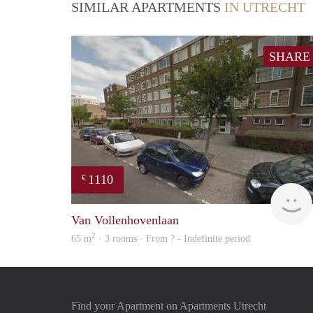
SIMILAR APARTMENTS
IN UTRECHT
SHARE
1110
€
Van Vollenhovenlaan
2
65 m
· 3 rooms · From ? - Indefinite period
Find your Apartment on Apartments Utrecht