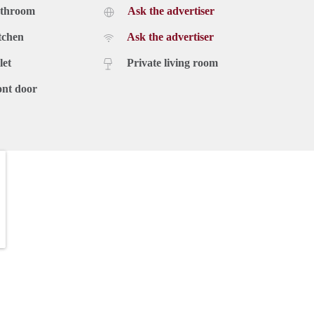
athroom
Ask the advertiser
tchen
Ask the advertiser
let
Private living room
ont door