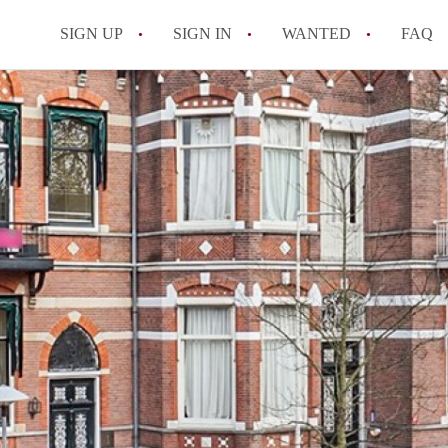
SIGN UP
SIGN IN
WANTED
FAQ
All FAQs