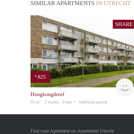
SIMILAR APARTMENTS
IN UTRECHT
SHARE
825
€
Hongkongdreef
2
65 m
· 2 rooms · From ? - Indefinite period
Find your Apartment on Apartments Utrecht