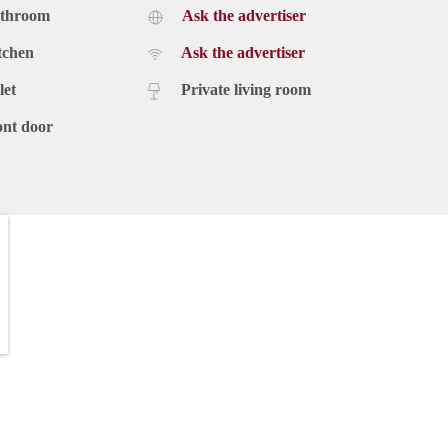
athroom
Ask the advertiser
tchen
Ask the advertiser
let
Private living room
ont door