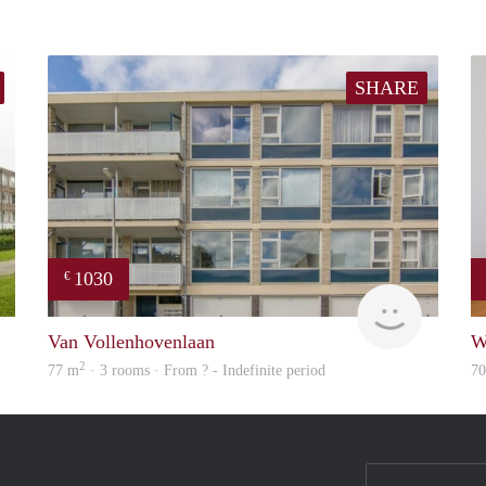
SHARE
1030
€
finder
Woning
Van Vollenhovenlaan
W
2
77 m
· 3 rooms · From ? - Indefinite period
7