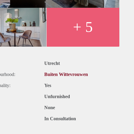
+ 5
 BTW.
 belastingen. Inclusief stoffering, meubilering en
anden. Bij een korte periode kan er sprake zijn van een
Utrecht
 of uzelf inschrijven op onze website.
ourhood:
Buiten Wittevrouwen
ality:
Yes
Unfurnished
None
In Consultation