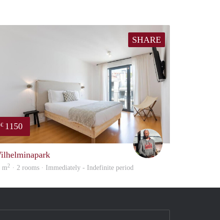
SHARE
1150
€
Karl
ilhelminapark
2
0 m
· 2 rooms · Immediately - Indefinite period