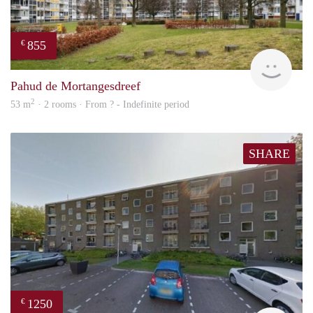
855
€
rent
Pahud de Mortangesdreef
2
53 m
· 2 rooms · From ? - Indefinite period
SHARE
1250
€