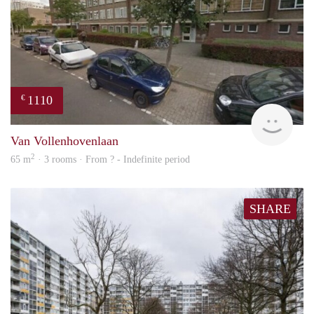
1110
€
finde
Van Vollenhovenlaan
2
65 m
· 3 rooms · From ? - Indefinite period
SHARE