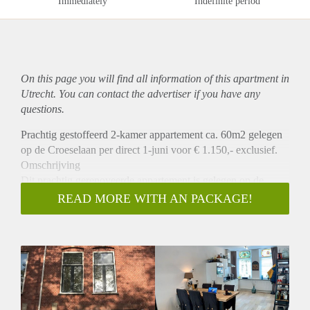
Immediately
Indefinite period
On this page you will find all information of this
apartment
in
Utrecht. You can contact the advertiser if you have any
questions.
Prachtig gestoffeerd 2-kamer appartement ca. 60m2 gelegen
op de Croeselaan per direct 1-juni voor € 1.150,- exclusief.
Omschrijving
Dit prachtig gerenoveerde appartement is gelegen op de
begane grond van een volledig gerenoveerde woning. U
READ MORE WITH AN PACKAGE!
komt het appartement binnen in de ruime woonkamer met
open luxe keuken die is v.v. van alle benodigde apparatuur.
Aan de achterzijde is de ruime slaapkamer gelegen die tevens
toegang biedt tot de badkamer met inloop douche, wastafel,
toilet en wasmachine aansluiting. Vanuit de slaapkamer heeft
u ook toegang tot de tuin van ca. 16m2 die is gelegen op het
oosten.