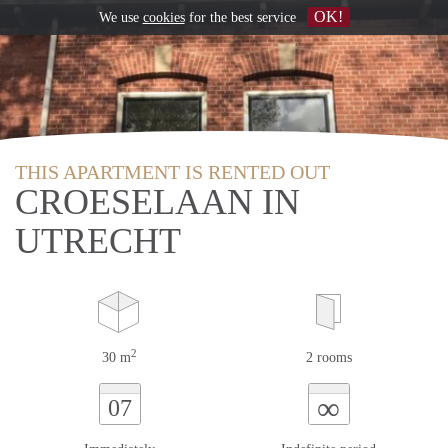
OK!
We use
cookies
for the best service
THIS APARTMENT IS RENTED OUT
CROESELAAN IN
UTRECHT
2
30 m
2 rooms
∞
07