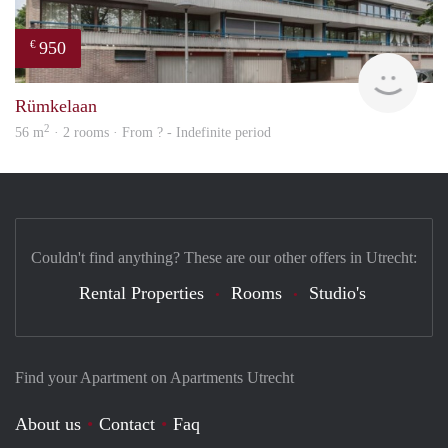
950
€
Woni
Rümkelaan
2
56 m
· 2 rooms · From ? - Indefinite period
Couldn't find anything? These are our other offers in Utrecht:
Rental Properties
Rooms
Studio's
Find your Apartment on Apartments Utrecht
About us
Contact
Faq