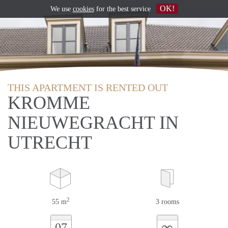
OK!
We use
cookies
for the best service
THIS APARTMENT IS RENTED OUT
KROMME
NIEUWEGRACHT IN
UTRECHT
2
55 m
3 rooms
∞
07