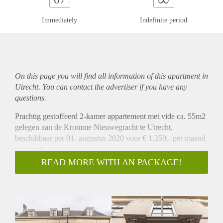
Immediately
Indefinite period
On this page you will find all information of this
apartment
in
Utrecht. You can contact the advertiser if you have any
questions.
Prachtig gestoffeerd 2-kamer appartement met vide ca. 55m2
gelegen aan de Kromme Nieuwegracht te Utrecht,
beschikbaar per 01- augustus 2020 voor € 1.350,- per maand
exclusief.
Omschrijving
READ MORE WITH AN PACKAGE!
Dit prachtig ruime appartement is gelegen op de 2e
verdieping van dit prachtige monumentale pand. Bij
binnenkomst op de 2e verdieping heeft u via de hal toegang
tot de woonkamer van ca. 25m² met open keuken. De
woonkamer kenmerkt zich door een hoog plafond en