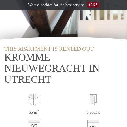
OK!
We use
cookies
for the best service
THIS APARTMENT IS RENTED OUT
KROMME
NIEUWEGRACHT IN
UTRECHT
2
65 m
3 rooms
∞
07