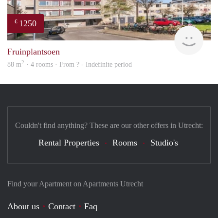
1250
€
rent
Fruinplantsoen
2
88 m
· 4 rooms · From ? - Indefinite period
Couldn't find anything? These are our other offers in Utrecht:
Rental Properties
Rooms
Studio's
Find your Apartment on Apartments Utrecht
About us
Contact
Faq