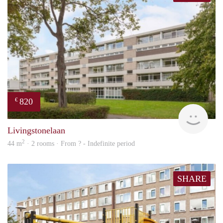
820
€
finde
Livingstonelaan
2
44 m
· 2 rooms · From ? - Indefinite period
SHARE