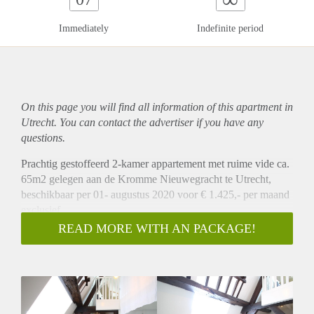
Immediately
Indefinite period
On this page you will find all information of this
apartment
in
Utrecht. You can contact the advertiser if you have any
questions.
Prachtig gestoffeerd 2-kamer appartement met ruime vide ca.
65m2 gelegen aan de Kromme Nieuwegracht te Utrecht,
beschikbaar per 01- augustus 2020 voor € 1.425,- per maand
exclusief.
Omschrijving
READ MORE WITH AN PACKAGE!
Dit prachtig ruime appartement is gelegen op de 2e
verdieping van het pand. Bij binnenkomst heeft u via de hal
toegang tot de woonkamer van ca. 30m² met open keuken.
De open keuken is v.v. vaatwasser, koelkast, vriezer, 4-pits
elektrische kookplaat en oven. Door middel van de trap in de