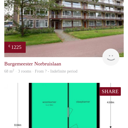
1225
€
finde
Burgemeester Norbruislaan
2
68 m
· 3 rooms · From ? - Indefinite period
SHARE