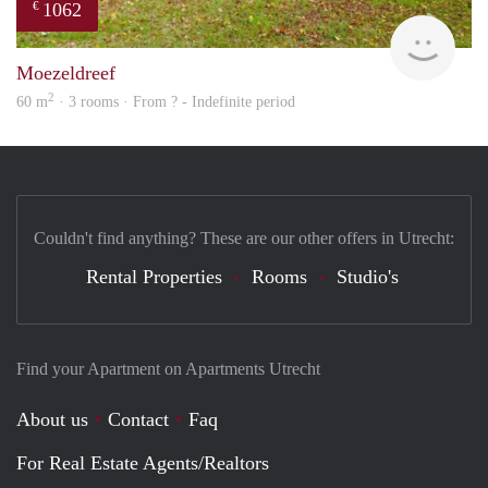
1062
€
Woni
Moezeldreef
2
60 m
· 3 rooms · From ? - Indefinite period
Couldn't find anything? These are our other offers in Utrecht:
Rental Properties
Rooms
Studio's
Find your Apartment on Apartments Utrecht
About us
Contact
Faq
For Real Estate Agents/Realtors