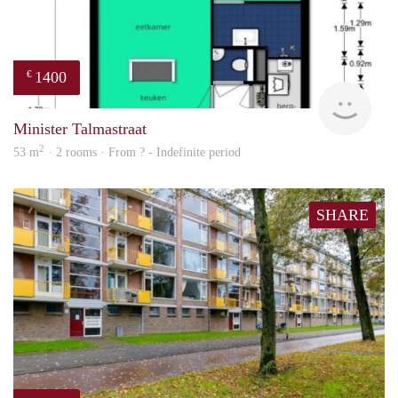
1400
€
finde
Minister Talmastraat
2
53 m
· 2 rooms · From ? - Indefinite period
SHARE