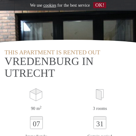
OK!
We use
cookies
for the best service
THIS APARTMENT IS RENTED OUT
VREDENBURG IN
UTRECHT
2
90 m
3 rooms
07
31