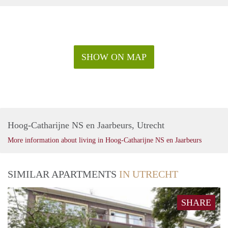
maanden. Bij een korte periode kan er sprake zijn van een
verhoging.
Voor al uw vragen en/of om deel te nemen aan
bezichtigingen, verzoeken wij u zich te registreren op onze
website.
SHOW ON MAP
Hoog-Catharijne NS en Jaarbeurs, Utrecht
More information about living in Hoog-Catharijne NS en Jaarbeurs
SIMILAR APARTMENTS
IN UTRECHT
SHARE