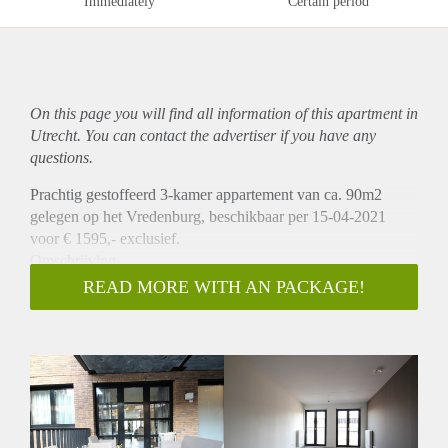
Immediately
Certain period
On this page you will find all information of this
apartment
in
Utrecht. You can contact the advertiser if you have any
questions.
Prachtig gestoffeerd 3-kamer appartement van ca. 90m2
gelegen op het Vredenburg, beschikbaar per 15-04-2021
voor € 1595,- exclusief.
Omschrijving
Dit prachtige 3-kamer appartement is gelegen op de 4e
READ MORE WITH AN PACKAGE!
verdieping van een nieuwbouw complex in het centrum van
Utrecht. Via de entreehal heeft u toegang tot de ruime
woonkamer van ca. 50m2 met open keuken die is v.v. een
koelkast, vriezer, vaatwasser en een 4-pits inductie kookplaat.
Aangrenzend aan de woonkamer is het balkon gevestigd dat
is gelegen op het noordwesten en van waaruit u ook een
prachtig uitzicht heeft over een gedeelte van het prachtige