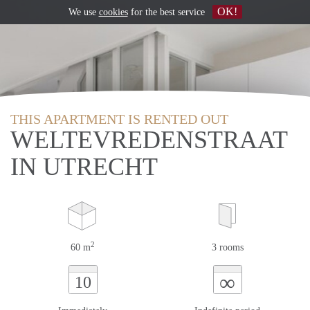
OK!
We use
cookies
for the best service
THIS APARTMENT IS RENTED OUT
WELTEVREDENSTRAAT
IN UTRECHT
2
60 m
3 rooms
∞
10