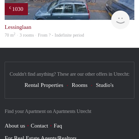
1030
€
rent
Lessinglaan
2
70 m
· 3 rooms · From ? - Indefinite period
Couldn't find anything? These are our other offers in Utrecht:
Rental Properties
Rooms
Studio's
Find your Apartment on Apartments Utrecht
About us
Contact
Faq
For Real Estate Agents/Realtors