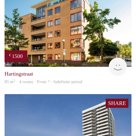
1500
€
rent
Hartingstraat
2
85 m
· 4 rooms · From ? - Indefinite period
SHARE