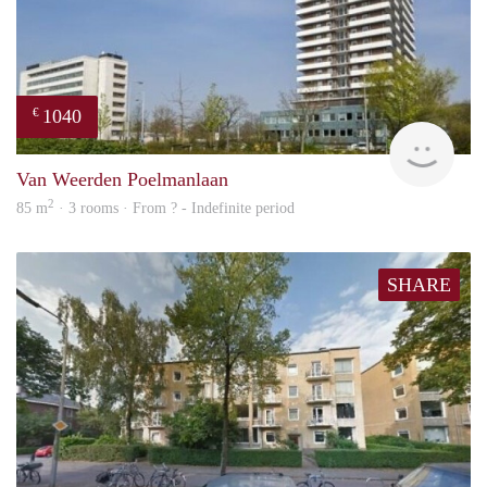
1040
€
finde
Van Weerden Poelmanlaan
2
85 m
· 3 rooms · From ? - Indefinite period
SHARE