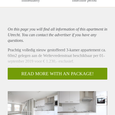
Immediately
Indefinite period
On this page you will find all information of this
apartment
in
Utrecht. You can contact the advertiser if you have any
questions.
Prachtig volledig nieuw gestoffeerd 3-kamer appartement ca.
60m2 gelegen aan de Weltevredenstraat beschikbaar per 01-
september 2019 voor € 1.230,- exclusief.
Omschrijving
Dit volledig opgeknapt 3-kamer appartement is gelegen op de
READ MORE WITH AN PACKAGE!
1e en 2e verdieping van het pand. Bij binnenkomst heeft u
toegang tot de ruime woonkamer van ca. 30m2 met open
keuken. Deze keuken beschik over diverse
inbouwapparatuur. Vanuit de woonkamer heeft u ook nog
toegang tot een klein balkon aan de achterzijde. Middels een
trap in de woonkamer gaat u naar de bovenste verdieping
hier bevinden zich 2 slaapkamers. Ook is de badkamer op