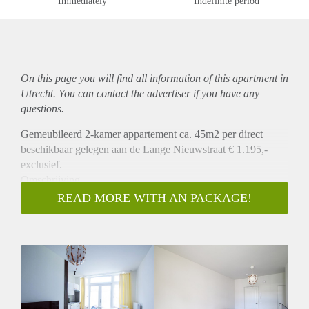
Immediately
Indefinite period
On this page you will find all information of this
apartment
in
Utrecht. You can contact the advertiser if you have any
questions.
Gemeubileerd 2-kamer appartement ca. 45m2 per direct
beschikbaar gelegen aan de Lange Nieuwstraat € 1.195,-
exclusief.
Omschrijving
Dit volledig gemeubileerde appartement is gelegen op begane
READ MORE WITH AN PACKAGE!
grond van dit pand. Bij binnenkomst heeft u toegang tot de
woonkamer met open keuken die is v.v. een inbouwkoelkast,
vaatwasser, kookplaat en afzuigkap. Middels een trap heeft u
toegang tot de boven verdieping waar zich de slaapkamer
bevindt. De badkamer is v.v. een douche, wastafel en
wasmachine aansluiting. Het appartement heeft een separaat
toilet.