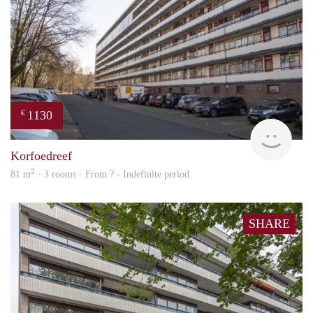
1130
€
finde
Korfoedreef
2
81 m
· 3 rooms · From ? - Indefinite period
SHARE