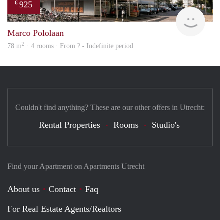
925
€
finde
Marco Pololaan
2
78 m
· 4 rooms · From ? - Indefinite period
Couldn't find anything? These are our other offers in Utrecht:
Rental Properties
Rooms
Studio's
Find your Apartment on Apartments Utrecht
About us
Contact
Faq
For Real Estate Agents/Realtors