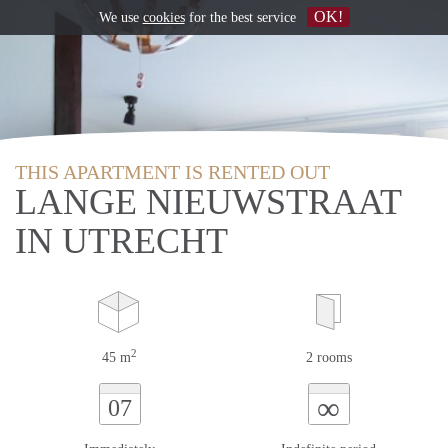
OK!
We use
cookies
for the best service
THIS APARTMENT IS RENTED OUT
LANGE NIEUWSTRAAT
IN UTRECHT
2
45 m
2 rooms
∞
07