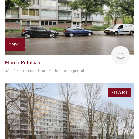
995
€
finde
Marco Pololaan
2
67 m
· 3 rooms · From ? - Indefinite period
SHARE