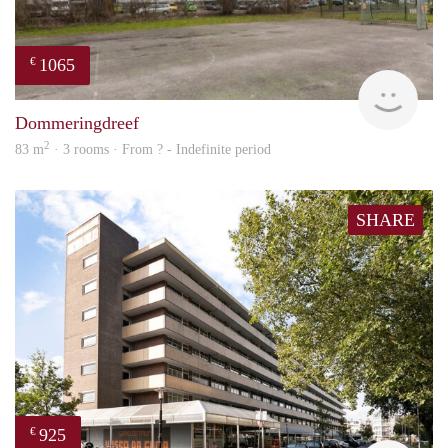
1065
€
rent
Dommeringdreef
2
83 m
· 3 rooms · From ? - Indefinite period
SHARE
925
€