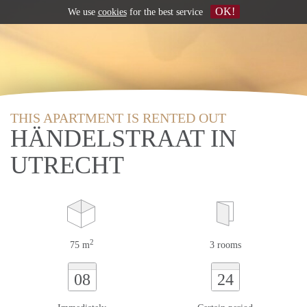
OK!
We use
cookies
for the best service
THIS APARTMENT IS RENTED OUT
HÄNDELSTRAAT IN
UTRECHT
2
75 m
3 rooms
08
24