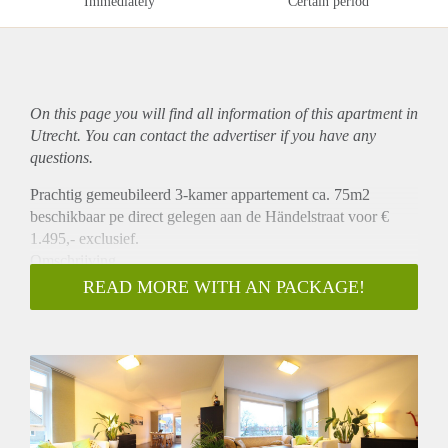
Immediately
Certain period
On this page you will find all information of this
apartment
in
Utrecht. You can contact the advertiser if you have any
questions.
Prachtig gemeubileerd 3-kamer appartement ca. 75m2
beschikbaar pe direct gelegen aan de Händelstraat voor €
1.495,- exclusief.
Omschrijving
Dit prachtige ruime 3-kamer appartement is gelegen in een
READ MORE WITH AN PACKAGE!
kleinschalig appartementen complex.
Het appartement heeft een ruime en lichte woonkamer van
ca. 36m2. Vanuit de woonkamer heeft u ook toegang tot een
ruime dakterras van ca. 20m2 die is gelegen op het noorden.
Er is een gesloten keuken die is v.v. een vaatwasser, koelkast
met vriezer, combi oven/magnetron en 4-pits keramische
kookplaat. De 2 slaapkamers zijn ca. 14m2 en 6m2. De