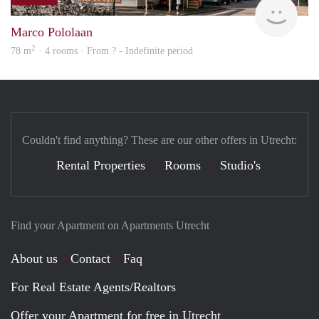
finde
Marco Pololaan
2
78 m
· 4 rooms · From ? - Indefinite period
Couldn't find anything? These are our other offers in Utrecht:
Rental Properties
Rooms
Studio's
Find your Apartment on Apartments Utrecht
About us
Contact
Faq
For Real Estate Agents/Realtors
Offer your Apartment for free in Utrecht