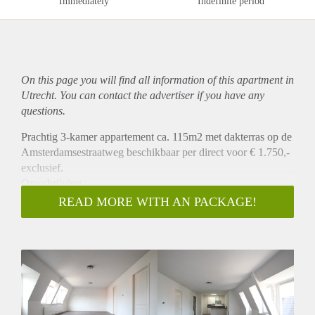
Immediately
Indefinite period
On this page you will find all information of this
apartment
in
Utrecht. You can contact the advertiser if you have any
questions.
Prachtig 3-kamer appartement ca. 115m2 met dakterras op de
Amsterdamsestraatweg beschikbaar per direct voor € 1.750,-
exclusief.
Omschrijving
Dit prachtig volledig gerenoveerde appartement is gelegen op
READ MORE WITH AN PACKAGE!
de 1e verdieping van het pand. Het appartement heeft een
zeer ruime woonkamer met open keuken die is v.v. een
koelkast, vriezer, vaatwasser, combi oven/magnetron en
kookplaat met afzuigkap. Vanuit de woonkamer heeft u
toegang tot een dakterras waar u heerlijk kunt genieten van
de zon. Aan de voorzijde van het pand zijn beide ruime
slaapkamer gelegen. Tussen de slaapkamer ligt de badkamer