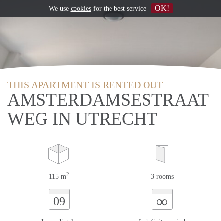
OK!
We use
cookies
for the best service
THIS APARTMENT IS RENTED OUT
AMSTERDAMSESTRAAT
WEG IN UTRECHT
2
115 m
3 rooms
∞
09