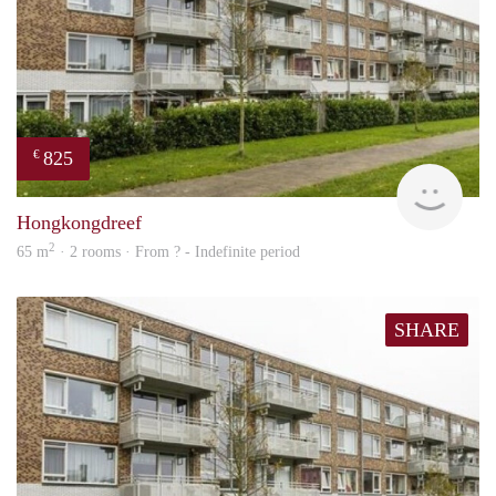
825
€
finde
Hongkongdreef
2
65 m
· 2 rooms · From ? - Indefinite period
SHARE