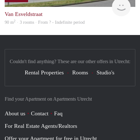
finde
Van Esveldstraat
2
90 m
· 3 rooms · From ? - Indefinite period
Couldn't find anything? These are our other offers in Utrecht:
Rental Properties
Rooms
Studio's
Find your Apartment on Apartments Utrecht
About us
Contact
Faq
For Real Estate Agents/Realtors
Offer your Apartment for free in Utrecht