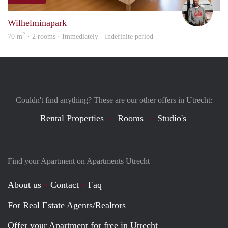
Karl
Wilhelminapark
2
70 m
· 2 rooms · Immediately - Indefinite period
Couldn't find anything? These are our other offers in Utrecht:
Rental Properties
Rooms
Studio's
Find your Apartment on Apartments Utrecht
About us
Contact
Faq
For Real Estate Agents/Realtors
Offer your Apartment for free in Utrecht