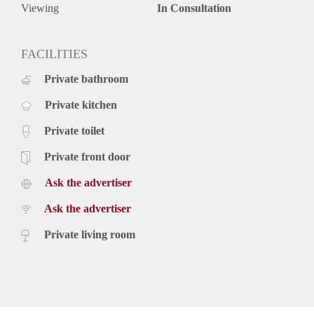
- Borg is gelijk aan 2 maanden huur.
Viewing
In Consultation
- Beschikbaar per 1 januari 2022.
Prijs
€ 975,- per maand exclusief g/w/e, kabel tv, en belastingen.
FACILITIES
Inclusief stoffering en keukenapparatuur.
Private bathroom
Private kitchen
Private toilet
Private front door
Ask the advertiser
Ask the advertiser
Private living room