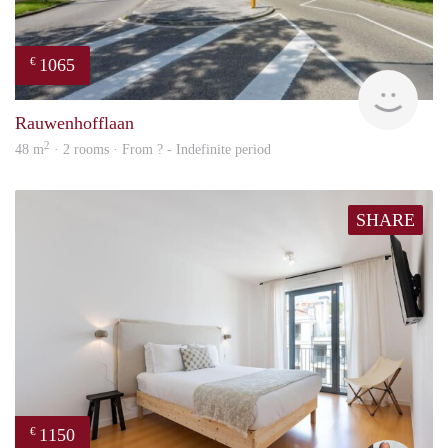
1065
€
rent
Rauwenhofflaan
2
48 m
· 2 rooms · From ? - Indefinite period
SHARE
1150
€