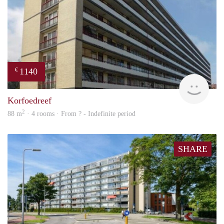
1140
€
rent
Korfoedreef
2
88 m
· 4 rooms · From ? - Indefinite period
SHARE