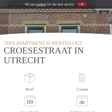
OK!
We use
cookies
for the best service
THIS APARTMENT IS RENTED OUT
CROESESTRAAT IN
UTRECHT
2
40 m
2 rooms
∞
09