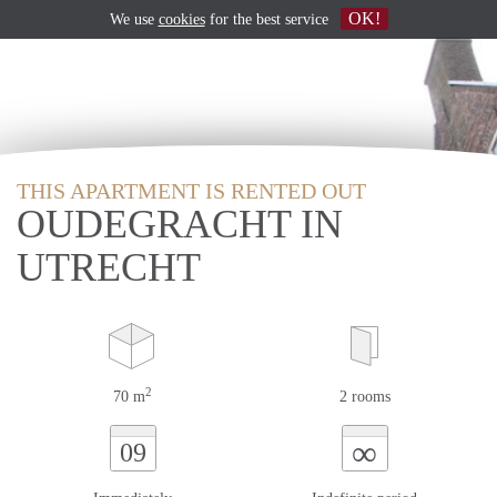
OK!
We use
cookies
for the best service
THIS APARTMENT IS RENTED OUT
OUDEGRACHT IN
UTRECHT
2
70 m
2 rooms
∞
09