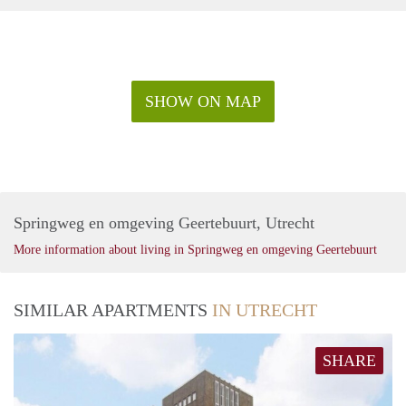
belastingen. Inclusief stoffering, keukenapparatuur.
De genoemde huurprijs is op basis van minimaal 12
maanden. Bij een kortere huurperiode kan er sprake zijn van
een verhoging.
Voor meer informatie en bezichtigingen kunt u contact met
SHOW ON MAP
ons opnemen of zich inschrijven op onze website.
Springweg en omgeving Geertebuurt, Utrecht
More information about living in Springweg en omgeving Geertebuurt
SIMILAR APARTMENTS
IN UTRECHT
SHARE