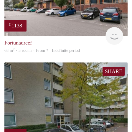
1138
€
rent
Fortunadreef
2
68 m
· 3 rooms · From ? - Indefinite period
SHARE