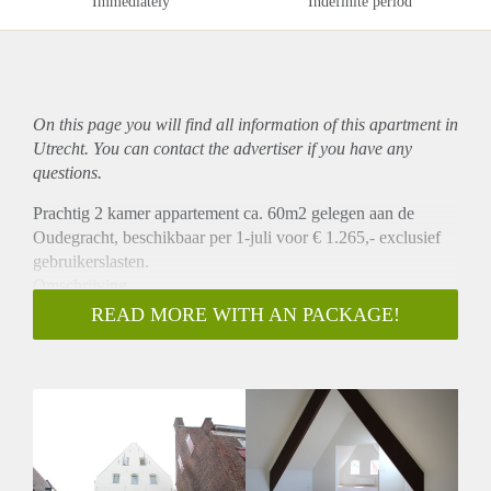
Immediately
Indefinite period
On this page you will find all information of this
apartment
in
Utrecht. You can contact the advertiser if you have any
questions.
Prachtig 2 kamer appartement ca. 60m2 gelegen aan de
Oudegracht, beschikbaar per 1-juli voor € 1.265,- exclusief
gebruikerslasten.
Omschrijving
Dit prachtig volledig gerenoveerd appartement is gelegen op
READ MORE WITH AN PACKAGE!
een unieke locatie in een voormalig pandhuis waar een bank
van lening was gevestigd. Het appartement is hoogwaardig
afgewerkt en gelegen op de 3e verdieping van het pand. Het
appartement is voorzien van een ruime woonkamer met open
keuken die is v.v. van alle benodigde inbouwapparatuur.
Daarbij heeft het appartement een ruime slaapkamer en
badkamer met douche en wastafel. Er is een separaat toilet en