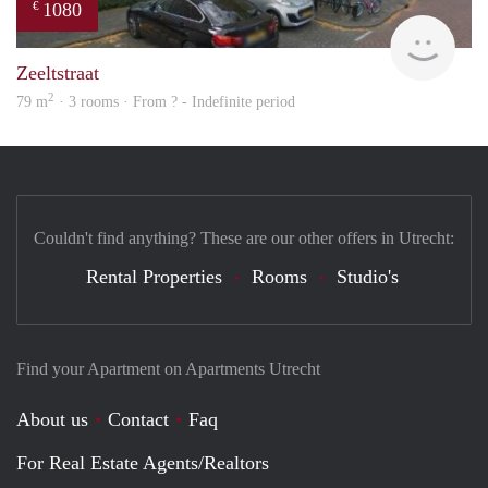
1080
€
finde
Zeeltstraat
2
79 m
· 3 rooms · From ? - Indefinite period
Couldn't find anything? These are our other offers in Utrecht:
Rental Properties
Rooms
Studio's
Find your Apartment on Apartments Utrecht
About us
Contact
Faq
For Real Estate Agents/Realtors