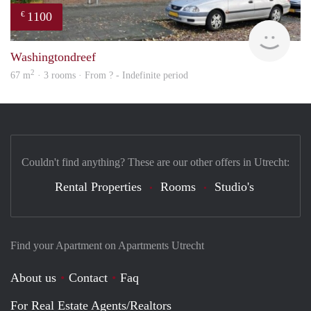
1100
€
rent
Washingtondreef
2
67 m
· 3 rooms · From ? - Indefinite period
Couldn't find anything? These are our other offers in Utrecht:
Rental Properties
Rooms
Studio's
Find your Apartment on Apartments Utrecht
About us
Contact
Faq
For Real Estate Agents/Realtors