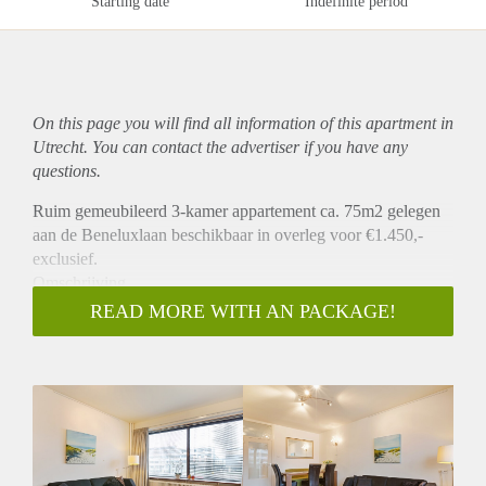
Starting date
Indefinite period
On this page you will find all information of this
apartment
in
Utrecht. You can contact the advertiser if you have any
questions.
Ruim gemeubileerd 3-kamer appartement ca. 75m2 gelegen
aan de Beneluxlaan beschikbaar in overleg voor €1.450,-
exclusief.
Omschrijving
Dit volledig gemeubileerde appartement is gelegen op 1e
READ MORE WITH AN PACKAGE!
verdieping van een appartementencomplex.
Het appartement beschikt over een ruime woonkamer die
toegang geeft tot een balkon. Er is een gesloten keuken die is
v.v. diverse inbouwapparatuur zoals een cooker, koelkast,
vriezer, vaatwasser, oven, magnetron, inductieplaat en
wasmachine/ droger combinatie. Het appartement heeft een
ruime slaapkamer een kleine logeer/werkkamer. De moderne