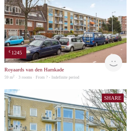
1245
€
rent
Royaards van den Hamkade
2
59 m
· 3 rooms · From ? - Indefinite period
SHARE