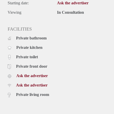
- Huurtermijn bepaalde tijd.
Starting date:
Ask the advertiser
- Borg is gelijk aan 2 maanden huur.
- Eenmalige servicekosten € 295,- exclusief BTW.
Viewing
In Consultation
- Beschikbaar in overleg.
Prijs
FACILITIES
€ 1.450,- per maand exclusief g/w/e, kabel tv, en belastingen.
Inclusief stoffering, meubilering en keukenapparatuur.
Private bathroom
Private kitchen
Private toilet
Private front door
Ask the advertiser
Ask the advertiser
Private living room