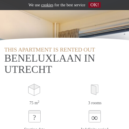
OK!
We use
cookies
for the best service
THIS APARTMENT IS RENTED OUT
BENELUXLAAN IN
UTRECHT
2
75 m
3 rooms
∞
?