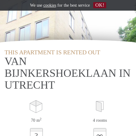
OK!
We use
cookies
for the best service
THIS APARTMENT IS RENTED OUT
VAN
BIJNKERSHOEKLAAN IN
UTRECHT
2
70 m
4 rooms
∞
?