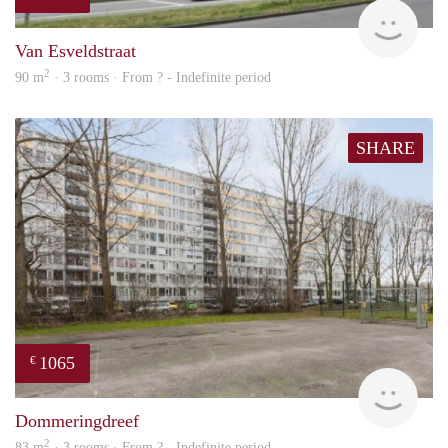
finde
Van Esveldstraat
2
90 m
· 3 rooms · From ? - Indefinite period
SHARE
1065
€
rent
Dommeringdreef
2
83 m
· 3 rooms · From ? - Indefinite period