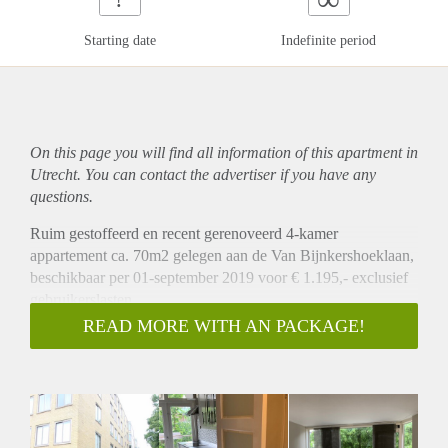
Starting date
Indefinite period
On this page you will find all information of this
apartment
in
Utrecht. You can contact the advertiser if you have any
questions.
Ruim gestoffeerd en recent gerenoveerd 4-kamer
appartement ca. 70m2 gelegen aan de Van Bijnkershoeklaan,
beschikbaar per 01-september 2019 voor € 1.195,- exclusief
gebruikerslasten.
Omschrijving.
READ MORE WITH AN PACKAGE!
Dit 4-kamer appartement is gelegen in een kleinschalig
appartementen complex. Bij binnenkomst in het appartement,
dat is gelegen op de eerste etage, heeft u via de hal toegang
tot de verschillende ruimtes. De woonkamer is ca. 16m2
groot. De gesloten keuken is v.v. diverse apparatuur. Het