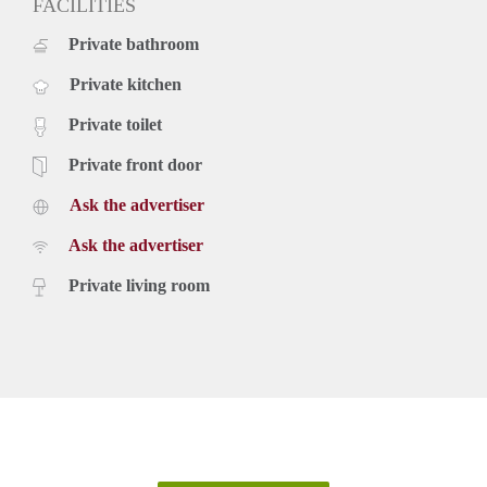
FACILITIES
- Nieuwe foto’s volgen.
Private bathroom
- Gratis parkeren in de omgeving.
- Huisdieren niet toegestaan.
Private kitchen
- Woningdelers toegestaan 2 personen.
- Eindschoonmaak verplicht.
Private toilet
- Huurtermijn 12 maanden met optie tot verlenging.
- Borg gelijk aan 2 maanden huur.
Private front door
- Eenmalige servicekosten á € 295,- exclusief 21% btw.
Ask the advertiser
- Beschikbaar per 01-september 2019.
Prijs
Ask the advertiser
€ 1.195,- exclusief gebruikerslasten (g/w/e, tv, internet en
belastingen). Inclusief stoffering en keukenapparatuur.
Private living room
Minimale huurperiode 12 maanden. Bij een kortere
huurperiode kan er sprake zijn van een verhoging.
Voor meer informatie en bezichtigingen kunt u contact met
ons opnemen