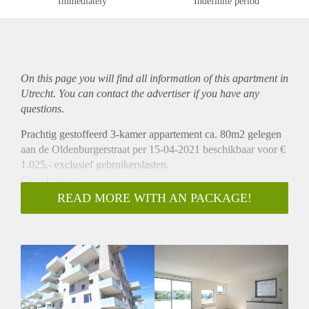
Immediately
Indefinite period
On this page you will find all information of this
apartment
in
Utrecht. You can contact the advertiser if you have any
questions.
Prachtig gestoffeerd 3-kamer appartement ca. 80m2 gelegen
aan de Oldenburgerstraat per 15-04-2021 beschikbaar voor €
1.025,- exclusief gebruikerslasten.
Omschrijving
Gezamenlijke entree, brievenbussen en toegang tot de
READ MORE WITH AN PACKAGE!
berging. Ieder appartement heeft een privé berging. Het
appartement is gelegen op de 1e verdieping. Bij binnenkomst
via de entreehal loopt u rechtdoor de ruime woonkamer in.
De ruime woonkamer heeft een open keuken welke is v.v.
van alle mogelijk inbouwapparatuur zoals een koelkast,
vriezer, combi/oven, vaatwasser, 4-pits gasfornuis en
afzuigkap. Vanuit de woonkamer heeft u ook toegang tot een