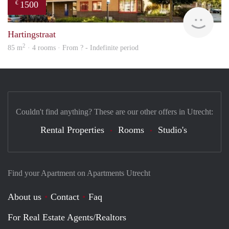
1500
€
rent
Hartingstraat
2
85 m
· 4 rooms · From ? - Indefinite period
Couldn't find anything? These are our other offers in Utrecht:
Rental Properties
Rooms
Studio's
Find your Apartment on Apartments Utrecht
About us
Contact
Faq
For Real Estate Agents/Realtors