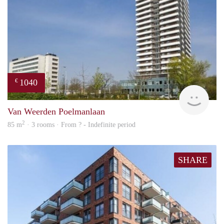
1040
€
finde
Van Weerden Poelmanlaan
2
85 m
· 3 rooms · From ? - Indefinite period
SHARE