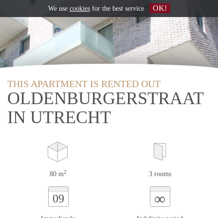
OK!
We use
cookies
for the best service
THIS APARTMENT IS RENTED OUT
OLDENBURGERSTRAAT
IN UTRECHT
2
80 m
3 rooms
∞
09