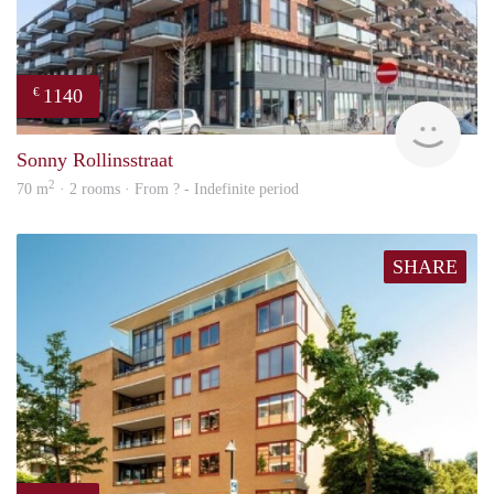
1140
€
rent
Sonny Rollinsstraat
2
70 m
· 2 rooms · From ? - Indefinite period
SHARE