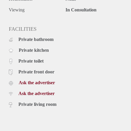
- € 55,- bijdrage stoffering
- Eindschoonmaak verplicht
Viewing
In Consultation
- Huurperiode bepaalde periode maximaal 24maanden
- Borg gelijk aan 2 maanden huur
- Beschikbaar per 15 april 2021.
FACILITIES
Prijs
Private bathroom
€ 1.025,- exclusief gebruikerslasten g/w/e, tv, internet en
belastingen. Inclusief stoffering, keukenapparatuur en
Private kitchen
bijkomende kosten.
Private toilet
Private front door
Ask the advertiser
Ask the advertiser
Private living room