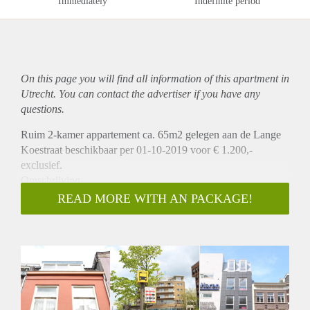
Immediately
Indefinite period
On this page you will find all information of this
apartment
in
Utrecht. You can contact the advertiser if you have any
questions.
Ruim 2-kamer appartement ca. 65m2 gelegen aan de Lange
Koestraat beschikbaar per 01-10-2019 voor € 1.200,-
exclusief.
Omschrijving
Dit appartement is gelegen aan de Lange Koestraat in het
READ MORE WITH AN PACKAGE!
centrum van de stad. Het appartement is gelegen op de eerste
verdieping aan de achterzijde. Bij binnenkomst heeft u
toegang tot de ruime woonkamer met in de hoek een open
keuken met vaatwasser en koelkast. Middels openslaande
deuren heeft u toegang tot een eigen dakterras van ca. 12m2.
Op de 2e verdieping is de ruime slaapkamer gelegen en de
badkamer met inloopdouche, wastafel, toilet en wasmachine