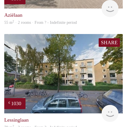
finde
Aziëlaan
2
55 m
· 2 rooms · From ? - Indefinite period
SHARE
1030
€
rent
Lessinglaan
2