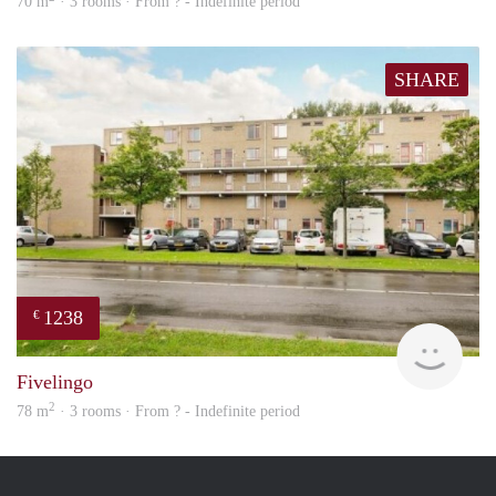
70 m
· 3 rooms · From ? - Indefinite period
SHARE
1238
€
rent
Fivelingo
2
78 m
· 3 rooms · From ? - Indefinite period