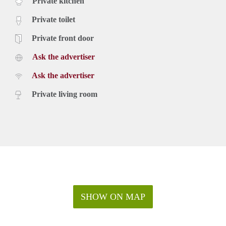
Private kitchen
Prijs
€ 1.200,- per maand exclusief g/w/e, kabel tv, internet en
Private toilet
belastingen. Inclusief vloer
Voor meer informatie en bezichtigingen kunt u contact met
Private front door
ons opnemen of uzelf inschrijven op onze website.
Ask the advertiser
VGW Vastgoed
Ask the advertiser
Stadhouderslaan 1
3583 JA Utrecht
Private living room
T: 0031(0)30-26 26 505
M: info@vgwvastgoed.nl
W: www.vwgvastgoed.nl
SHOW ON MAP