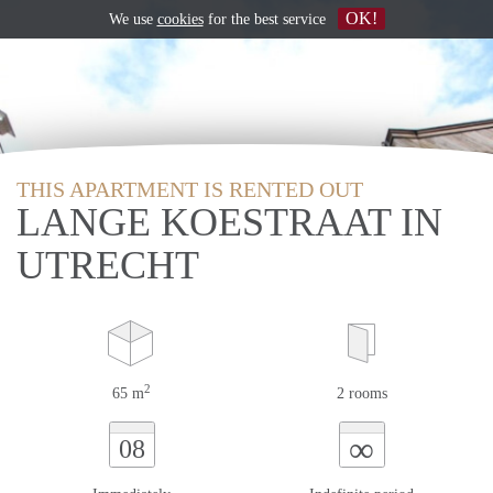
OK!
We use
cookies
for the best service
THIS APARTMENT IS RENTED OUT
LANGE KOESTRAAT IN
UTRECHT
2
65 m
2 rooms
∞
08