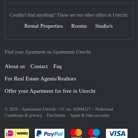
Couldn't find anything? These are our other offers in Utrecht:
Rental Properties
Rooms
Studio's
Find your Apartment on Apartments Utrecht
About us
Contact
Faq
For Real Estate Agents/Realtors
Offer your Apartment for free in Utrecht
© 2026 - Apartments Utrecht - CC no. 02094127 –
Nederland
Conditions & privacy
Disclaimer
Spam & fake-accounts
Pay easily with :payment method
Pay easily with :payment meth
Pay easily with :pay
Pay e