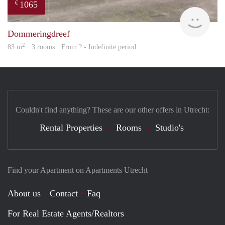
1065
€
finde
Dommeringdreef
2
83 m
· 3 rooms · From ? - Indefinite period
Couldn't find anything? These are our other offers in Utrecht:
Rental Properties
Rooms
Studio's
Find your Apartment on Apartments Utrecht
About us
Contact
Faq
For Real Estate Agents/Realtors