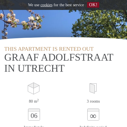
OK!
We use
cookies
for the best service
THIS APARTMENT IS RENTED OUT
GRAAF ADOLFSTRAAT
IN UTRECHT
2
80 m
3 rooms
∞
06