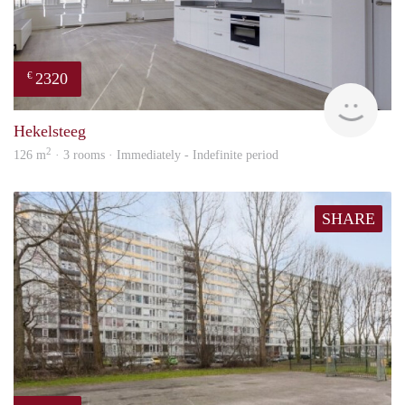
2320
€
Lexi
Hekelsteeg
2
126 m
· 3 rooms · Immediately - Indefinite period
SHARE