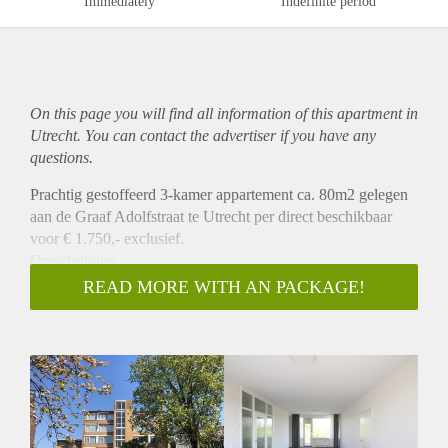
Immediately
Indefinite period
On this page you will find all information of this
apartment
in
Utrecht. You can contact the advertiser if you have any
questions.
Prachtig gestoffeerd 3-kamer appartement ca. 80m2 gelegen
aan de Graaf Adolfstraat te Utrecht per direct beschikbaar
voor € 1.750,- exclusief.
Omschrijving
Dit compleet gerenoveerde appartement is gelegen op de 4e
READ MORE WITH AN PACKAGE!
verdieping van een appartementen complex. Bij binnenkomst
heeft u toegang tot de ruime woonkamer die aan beide kanten
veel lichtinval heeft. Aan de achterzijde heeft u toegang tot
een ruime balkon die is gelegen op het Oosten. Dit balkon
geeft een prachtig uitzicht over het water. Naast de
woonkamer is de nieuwe gesloten keuken gelegen die is v.v.
van alle benodigde inbouwapparatuur. Het appartement heeft