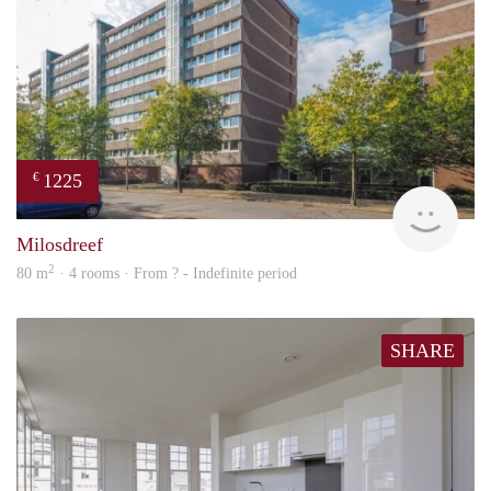
1225
€
finde
Milosdreef
2
80 m
· 4 rooms · From ? - Indefinite period
SHARE