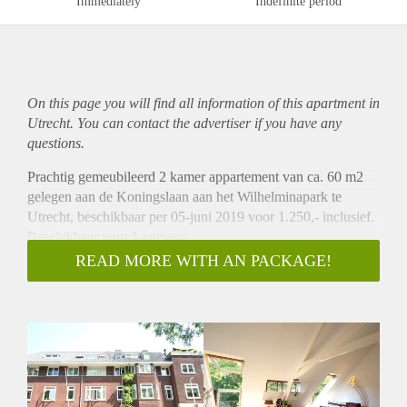
Immediately
Indefinite period
On this page you will find all information of this
apartment
in
Utrecht. You can contact the advertiser if you have any
questions.
Prachtig gemeubileerd 2 kamer appartement van ca. 60 m2
gelegen aan de Koningslaan aan het Wilhelminapark te
Utrecht, beschikbaar per 05-juni 2019 voor 1.250,- inclusief.
Beschikbaar voor 1 persoon.
Omschrijving
READ MORE WITH AN PACKAGE!
Prachtig, ruim appartement direct gelegen aan het
Wilhelminapark in Utrecht. Via de gedeelde entree bereikt u
via het woonhuis van de eigenaar dit appartement dat is
gesitueerd op de derde verdieping van een pand aan de
Koningslaan. Het appartement is ca. 60m2 groot appartement
en biedt een ruime woonkamer, pantry, slaapkamer en
badkamer met douche en toilet. Vanuit de woonkamer heeft u