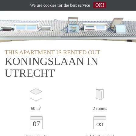
OK!
We use
cookies
for the best service
THIS APARTMENT IS RENTED OUT
KONINGSLAAN IN
UTRECHT
2
60 m
2 rooms
∞
07