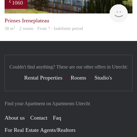
1060
€
rent
Prinses Ireneplateau
2
58 m
· 2 rooms · From ? - Indefinite period
Couldn't find anything? These are our other offers in Utrecht:
Rental Properties
Rooms
Studio's
Find your Apartment on Apartments Utrecht
About us
Contact
Faq
For Real Estate Agents/Realtors