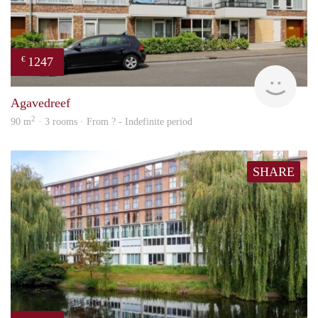
1247
€
finde
Agavedreef
2
90 m
· 3 rooms · From ? - Indefinite period
SHARE