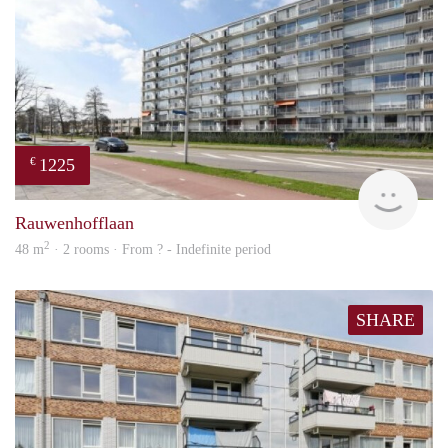
1225
€
finde
Rauwenhofflaan
2
48 m
· 2 rooms · From ? - Indefinite period
SHARE