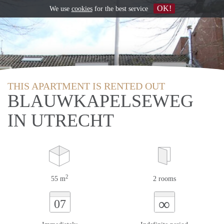
OK!
We use
cookies
for the best service
THIS APARTMENT IS RENTED OUT
BLAUWKAPELSEWEG
IN UTRECHT
2
55 m
2 rooms
∞
07