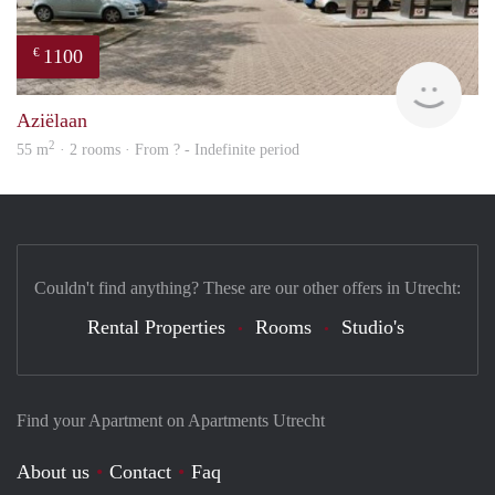
1100
€
finde
Aziëlaan
2
55 m
· 2 rooms · From ? - Indefinite period
Couldn't find anything? These are our other offers in Utrecht:
Rental Properties
Rooms
Studio's
Find your Apartment on Apartments Utrecht
About us
Contact
Faq