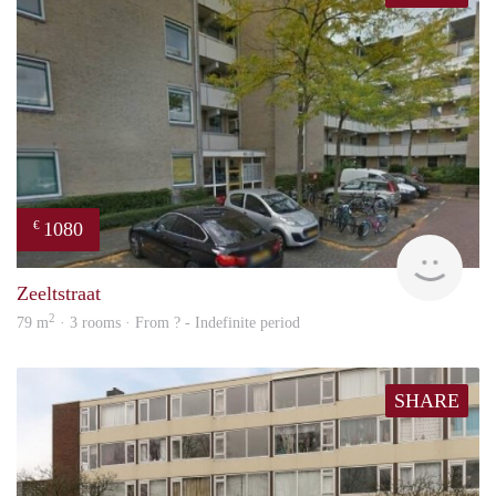
1080
€
finde
Zeeltstraat
2
79 m
· 3 rooms · From ? - Indefinite period
SHARE