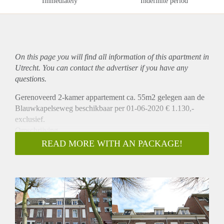
Immediately
Indefinite period
On this page you will find all information of this
apartment
in
Utrecht. You can contact the advertiser if you have any
questions.
Gerenoveerd 2-kamer appartement ca. 55m2 gelegen aan de
Blauwkapelseweg beschikbaar per 01-06-2020 € 1.130,-
exclusief.
Omschrijving
Het appartement heeft een gedeelde entree die word gedeeld
READ MORE WITH AN PACKAGE!
met drie andere appartementen. Via de trap gaat u naar de 2e
verdieping waar de entree van het appartement zich bevindt.
U komt binnen in de ruime woonkamer van ca. 36m2 welke
is voorzien van een nieuwe laminaatvloer en een open
keuken. De open keuken is v.v. een koelkast met vriesvak,
combi oven/magnetron, vaatwasser, wasmachine en een 4-
pits gasfornuis. Het slaapgedeelte van ca. 12m2 is gelegen op