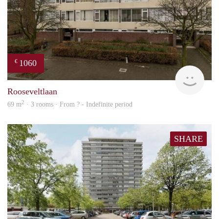
1060
€
rent
Rooseveltlaan
2
69 m
· 3 rooms · From ? - Indefinite period
SHARE