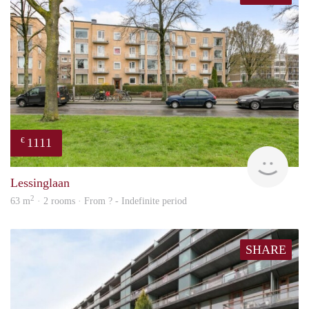
1111
€
Woni
Lessinglaan
2
63 m
· 2 rooms · From ? - Indefinite period
SHARE