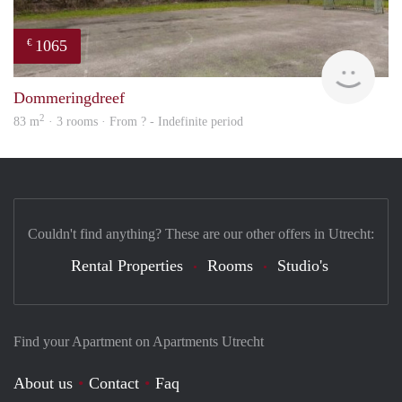
1065
€
rent
Dommeringdreef
2
83 m
· 3 rooms · From ? - Indefinite period
Couldn't find anything? These are our other offers in Utrecht:
Rental Properties
Rooms
Studio's
Find your Apartment on Apartments Utrecht
About us
Contact
Faq