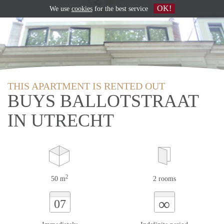
OK!
We use
cookies
for the best service
THIS APARTMENT IS RENTED OUT
BUYS BALLOTSTRAAT
IN UTRECHT
2
50 m
2 rooms
∞
07