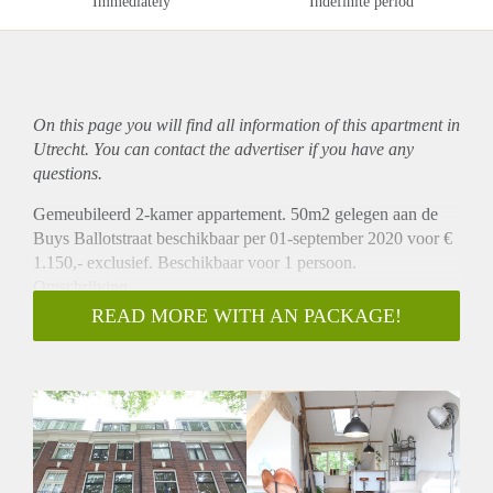
Immediately
Indefinite period
On this page you will find all information of this
apartment
in
Utrecht. You can contact the advertiser if you have any
questions.
Gemeubileerd 2-kamer appartement. 50m2 gelegen aan de
Buys Ballotstraat beschikbaar per 01-september 2020 voor €
1.150,- exclusief. Beschikbaar voor 1 persoon.
Omschrijving
Dit prachtig ruim gemeubileerd 2-kamer appartement is
READ MORE WITH AN PACKAGE!
gelegen op de derde verdieping van een statig Heeren pand.
U komt het appartement binnen in de ruime woonkamer van
ca. 35m2, hierbij is een half open keuken gelegen die is v.v.
een koelkast, combimagnetron, afzuiger en een 4-pits
gasfornuis. Aan de woonkamer grenst het balkon dat de
volledige breedte van het appartement dekt. Er is een separate
slaapkamer van 9,5m2 aan de achterzijde. De badkamer die