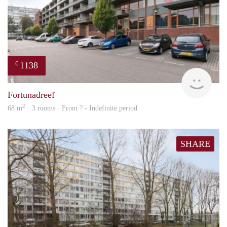
1138
€
finde
Fortunadreef
2
68 m
· 3 rooms · From ? - Indefinite period
SHARE