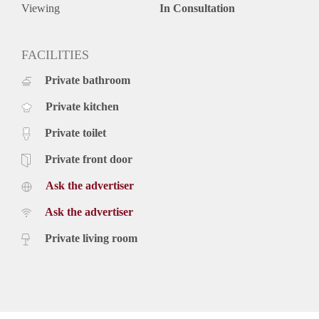
Maarssen, Breukelen, Loenen en Weesp. Het biedt mooie
Viewing
In Consultation
wandel en fiets routes. In de 17e eeuw, de Gouden Eeuw,
lieten succesvolle Amsterdamse handelaren langs de Vecht
buitenplaatsen bouwen of verbouwen. Nu is de Vecht een
FACILITIES
geliefde rivier voor de pleziervaart en het beidt prachtige
Private bathroom
wandel en fiets routes.
Bijzonderheden
Private kitchen
- Geschikt voor een alleenstaand persoon of een stel
- Mogelijkheid tot het stallen van je fiets achter een afgesloten
Private toilet
ruimte
- Eindschoonmaak verplicht
Private front door
- Huurovereenkomst bepaalde tijd van 12 maanden met optie
Ask the advertiser
tot verlenging
- Borg gelijk aan 2 maanden huur
Ask the advertiser
- Beschikbaar per 1 september 2021
Prijs
Private living room
€ 1.150,- exclusief g/w/e, servicekosten, kabel tv, internet en
belastingen. Inclusief stoffering en keukenapparatuur.
De genoemde huurprijs is op basis van minimaal 12
maanden. Bij een korte periode kan er sprake zijn van een
verhoging.