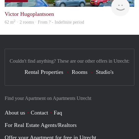
Woni
Victor Hugoplantsoen
2
62 m
· 2 rooms · From ? - Indefinite period
Couldn't find anything? These are our other offers in Utrecht:
Rental Properties
Rooms
Studio's
Find your Apartment on Apartments Utrecht
About us
Contact
Faq
For Real Estate Agents/Realtors
Offer your Apartment for free in Utrecht