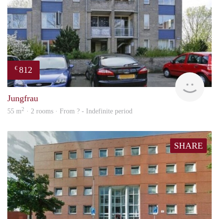
812
€
finde
Jungfrau
2
55 m
· 2 rooms · From ? - Indefinite period
SHARE