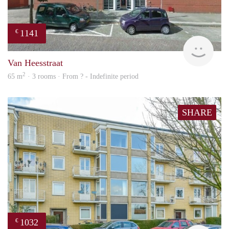
1141
€
rent
Van Heesstraat
2
65 m
· 3 rooms · From ? - Indefinite period
SHARE
1032
€