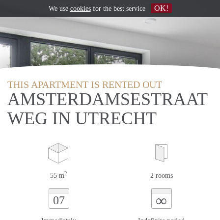
OK!
We use
cookies
for the best service
THIS APARTMENT IS RENTED OUT
AMSTERDAMSESTRAAT
WEG IN UTRECHT
2
55 m
2 rooms
∞
07