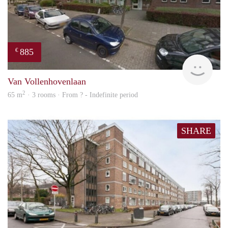
885
€
finde
Van Vollenhovenlaan
2
65 m
· 3 rooms · From ? - Indefinite period
SHARE