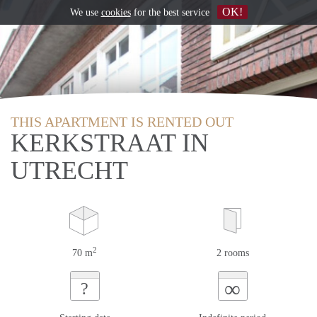
OK!
We use
cookies
for the best service
THIS APARTMENT IS RENTED OUT
KERKSTRAAT IN
UTRECHT
2
70 m
2 rooms
∞
?