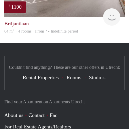
1100
€
finde
Briljantlaan
2
64 m
· 4 rooms · From ? - Indefinite period
Couldn't find anything? These are our other offers in Utrecht:
Rental Properties
Rooms
Studio's
Find your Apartment on Apartments Utrecht
About us
Contact
Faq
For Real Estate Agents/Realtors