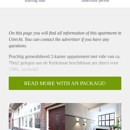
Starting date
Indefinite period
On this page you will find all information of this
apartment
in
Utrecht. You can contact the advertiser if you have any
questions.
Prachtig gemeubileerd 2-kamer appartement met vide van ca.
70m2 gelegen aan de Kerkstraat beschikbaar per direct voor
1500,- exclusief.
Omschrijving
Dit prachtige appartement is gelegen op een prachtige locatie
READ MORE WITH AN PACKAGE!
en kenmerk zich door een hoog plafond. Bij de entree heeft u
toegang tot een ruime woonkamer met aan de achterzijde een
half open keuken die is v.v. diverse inbouw apparatuur. Hier
achter bevindt zich nog een afsluitbare kamer van ca. 7m2
die gebruikt kan worden als slaapkamer of kledingkamer.
Middels een trap in de woonkamer gaat u naar de vidé van
ca. 17m2 die perfect gebruikt kan worden als slaapgedeelte.