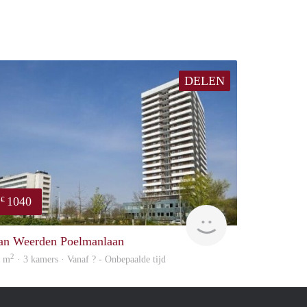
DELEN
1040
€
finder
an Weerden Poelmanlaan
2
5 m
· 3 kamers · Vanaf ? - Onbepaalde tijd