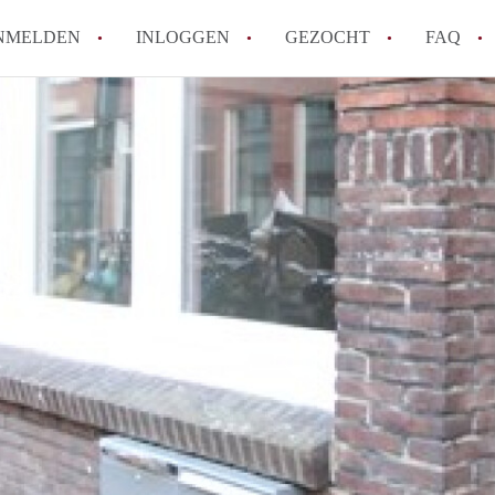
NMELDEN
INLOGGEN
GEZOCHT
FAQ
How to translate AppartementenUtrecht!
Wat is AppartementenUtrecht?
Wat is de privacyverklaring van Appartem
Berekent AppartementenUtrecht
makelaarsvergoeding/bemiddelingsvergoe
Is AppartementenUtrecht verantwoordelij
Appartement / Appartementen in Utrecht?
Alle veelgestelde vragen