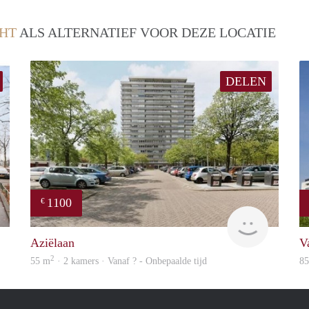
HT
ALS ALTERNATIEF VOOR DEZE LOCATIE
DELEN
1100
€
finder
finder
Aziëlaan
V
2
55 m
· 2 kamers · Vanaf ? - Onbepaalde tijd
8