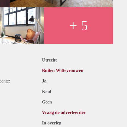
+ 5
, internet en gemeentelijke belastingen). Inclusief
r. Bij een huurperiode korter dan 1 jaar kan er sprake zijn van
Utrecht
ct met ons opnemen of uzelf inschrijven op onze website.
Buiten Wittevrouwen
eente:
Ja
Kaal
Geen
Vraag de adverteerder
In overleg