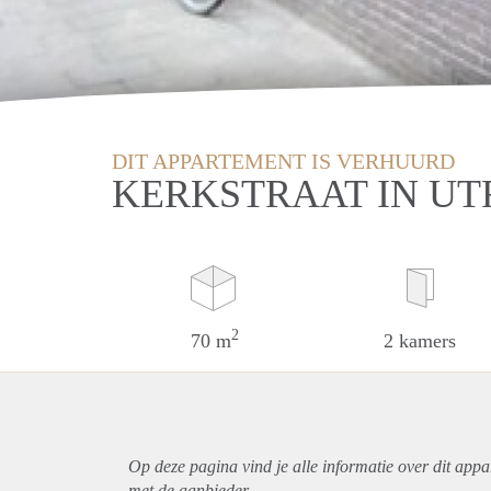
DIT APPARTEMENT IS VERHUURD
KERKSTRAAT IN U
2
70 m
2 kamers
Op deze pagina vind je alle informatie over dit
appa
met de aanbieder.