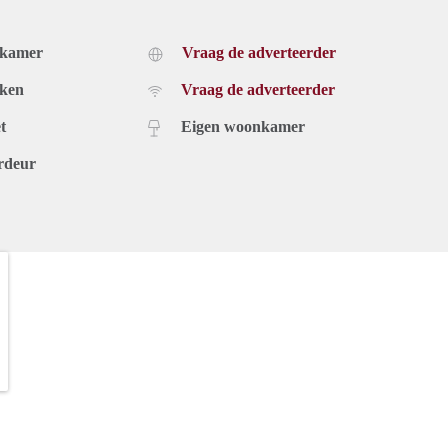
dkamer
Vraag de adverteerder
uken
Vraag de adverteerder
t
Eigen woonkamer
rdeur