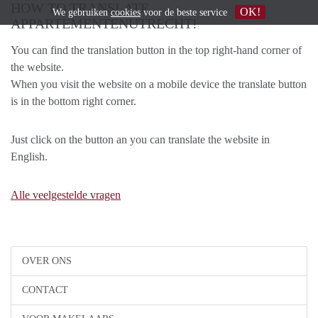
HOW TO TRANSLATE
OK!
We gebruiken
cookies
voor de beste service
APPARTEMENTENUTRECHT!
You can find the translation button in the top right-hand corner of
the website.
When you visit the website on a mobile device the translate button
is in the bottom right corner.
Just click on the button an you can translate the website in
English.
Alle veelgestelde vragen
OVER ONS
CONTACT