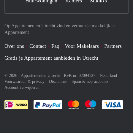
Huurwoningen
Kamers
Studio's
Op Appartementen Utrecht vind en verhuur je makkelijk je
Appartement
Over ons
Contact
Faq
Voor Makelaars
Partners
Gratis je Appartement aanbieden in Utrecht
© 2026 - Appartementen Utrecht - KvK nr. 02094127 –
Nederland
Voorwaarden & privacy
Disclaimer
Spam & nep-accounts
Account verwijderen
Je rekent gemakkelijk af met Paypal
Je rekent gemakkelijk af met M
Je rekent gemakkelij
Je re