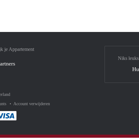
jk je Appartement
Niks leuks
artners
Hu
erland
unts
Account verwijderen
met Paypal
kelijk af met Mastercard
ent gemakkelijk af met Meastro
Je rekent gemakkelijk af met Visa