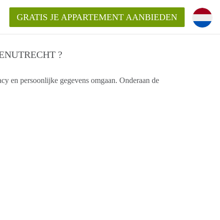
GRATIS JE APPARTEMENT AANBIEDEN
ENUTRECHT ?
vacy en persoonlijke gegevens omgaan. Onderaan de
entenUtrecht ?
ding?
k voor het aangeboden