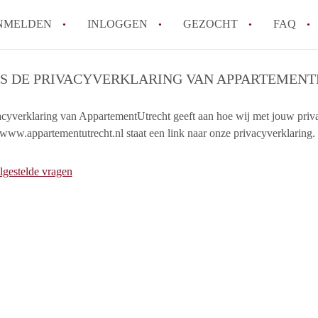
NMELDEN
INLOGGEN
GEZOCHT
FAQ
IS DE PRIVACYVERKLARING VAN APPARTEMENT
How to translate AppartementenUtrecht!
Wat is AppartementenUtrecht?
acyverklaring van AppartementUtrecht geeft aan hoe wij met jouw pri
www.appartementutrecht.nl staat een link naar onze privacyverklaring.
Wat is de privacyverklaring van Appartem
Berekent AppartementenUtrecht
lgestelde vragen
makelaarsvergoeding/bemiddelingsvergoe
Is AppartementenUtrecht verantwoordelij
Appartement / Appartementen in Utrecht?
Alle veelgestelde vragen