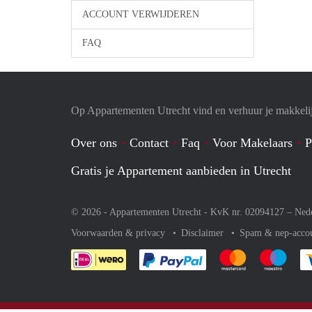
ACCOUNT VERWIJDEREN
FAQ
Op Appartementen Utrecht vind en verhuur je makkeli
Over ons
Contact
Faq
Voor Makelaars
P
Gratis je Appartement aanbieden in Utrecht
© 2026 - Appartementen Utrecht - KvK nr. 02094127 –
Ned
Voorwaarden & privacy
Disclaimer
Spam & nep-acco
Je rekent gemakkelijk af 
Je rekent gemak
Je rek