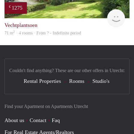
1275
€
finde
Vechtplantsoen
2
71 m
· 4 rooms · From ? - Indefinite period
Couldn't find anything? These are our other offers in Utrecht:
Rental Properties
Rooms
Studio's
Find your Apartment on Apartments Utrecht
About us
Contact
Faq
For Real Estate Agents/Realtors