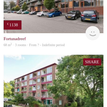
1138
€
finde
Fortunadreef
2
68 m
· 3 rooms · From ? - Indefinite period
SHARE