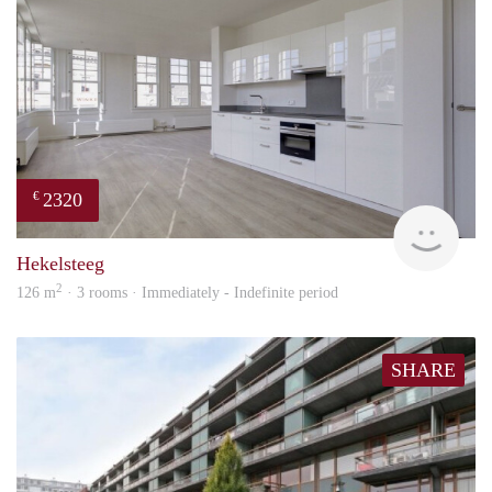
2320
€
Lexi
Hekelsteeg
2
126 m
· 3 rooms · Immediately - Indefinite period
SHARE