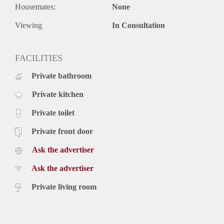
Housemates:
None
- Eenmalige servicekosten á € 295,- exclusief 21% btw.
- Beschikbaar per 1-juli 2020.
Viewing
In Consultation
Prijs
€ 1.195,- exclusief g/w/e, kabel tv, internet en belastingen.
Inclusief laminaatvloer en keukenapparatuur.
FACILITIES
Voor meer informatie en bezichtigingen kunt u contact met
Private bathroom
ons opnemen of uzelf inschrijven op onze website.
Private kitchen
Private toilet
Private front door
Ask the advertiser
Ask the advertiser
Private living room