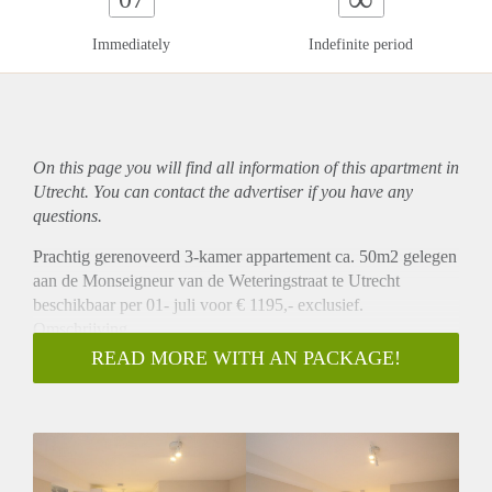
Immediately
Indefinite period
On this page you will find all information of this
apartment
in
Utrecht. You can contact the advertiser if you have any
questions.
Prachtig gerenoveerd 3-kamer appartement ca. 50m2 gelegen
aan de Monseigneur van de Weteringstraat te Utrecht
beschikbaar per 01- juli voor € 1195,- exclusief.
Omschrijving
Dit prachtig gerenoveerde pand is opgedeeld in 4
READ MORE WITH AN PACKAGE!
zelfstandige appartementen. Dit appartement is gelegen op 2e
verdieping en beschikt aan de achterzijde over een
woonkamer met open keuken welke is v.v. diverse
inbouwapparatuur. Aan de voorzijde bevinden zich 2
slaapkamers van ca. 10m2 en 8m2 groot. Vanuit de