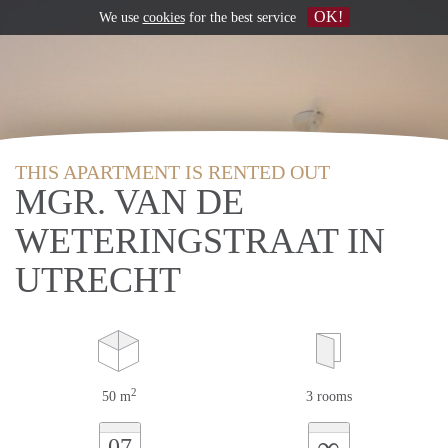
OK!
We use
cookies
for the best service
THIS APARTMENT IS RENTED OUT
MGR. VAN DE
WETERINGSTRAAT IN
UTRECHT
2
50 m
3 rooms
∞
07