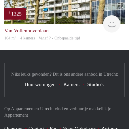
1325
€
finde
Van Vollenhovenlaan
2
104 m
· 4 kamers · Vanaf ? - Onbepaalde tijd
Niks leuks gevonden? Dit is ons andere aanbod in Utrecht:
Huurwoningen
Kamers
Studio's
Op Appartementen Utrecht vind en verhuur je makkelijk je
Appartement
Over ons
Contact
Faq
Voor Makelaars
Partners