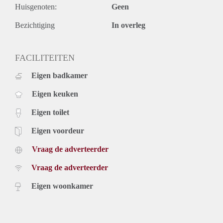
Huisgenoten:
Geen
- Eenmalige servicekosten á € 295,- exclusief 21% btw.
- Beschikbaar per 1-juli 2020.
Bezichtiging
In overleg
Prijs
€ 1.195,- exclusief g/w/e, kabel tv, internet en belastingen.
Inclusief laminaatvloer en keukenapparatuur.
FACILITEITEN
Voor meer informatie en bezichtigingen kunt u contact met
Eigen badkamer
ons opnemen of uzelf inschrijven op onze website.
Eigen keuken
Eigen toilet
Eigen voordeur
Vraag de adverteerder
Vraag de adverteerder
Eigen woonkamer