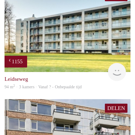
1155
€
finde
Leidseweg
2
94 m
· 3 kamers · Vanaf ? - Onbepaalde tijd
DELEN