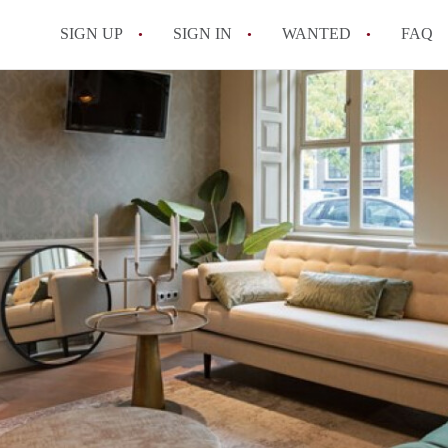
SIGN UP
SIGN IN
WANTED
FAQ
All FAQs