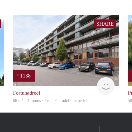
SHARE
1138
€
Woning
finder
Fortunadreef
P
2
68 m
· 3 rooms · From ? - Indefinite period
5