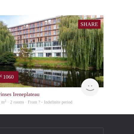
SHARE
1060
€
rent
rinses Ireneplateau
2
8 m
· 2 rooms · From ? - Indefinite period