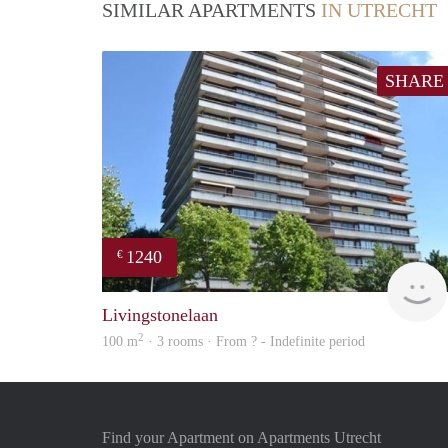
SIMILAR APARTMENTS
IN UTRECHT
SHARE
1240
€
Livingstonelaan
2
100 m
· 3 rooms · From ? - Indefinite period
Find your Apartment on Apartments Utrecht