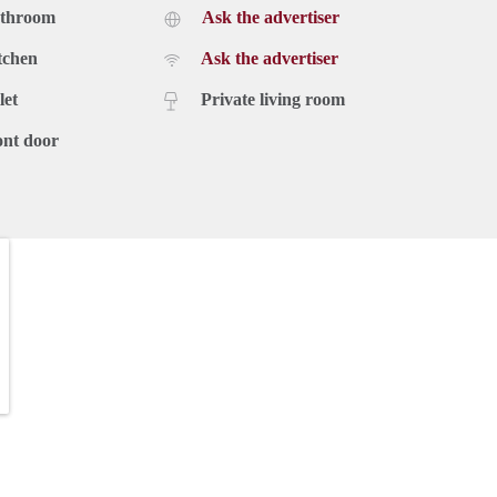
athroom
Ask the advertiser
tchen
Ask the advertiser
let
Private living room
ont door