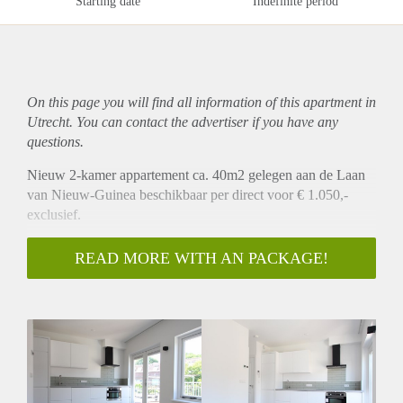
Starting date
Indefinite period
On this page you will find all information of this
apartment
in
Utrecht. You can contact the advertiser if you have any
questions.
Nieuw 2-kamer appartement ca. 40m2 gelegen aan de Laan
van Nieuw-Guinea beschikbaar per direct voor € 1.050,-
exclusief.
Omschrijving
READ MORE WITH AN PACKAGE!
Dit prachtig verbouwde 2-kamer appartement is gelegen op
de 1e verdieping van het pand. Aan de achterzijde bevindt
zich de woonkamer met open keuken die is v.v. een koelkast,
vriezen, vaatwasser, combi oven/magnetron en inductie
kookplaat met afzuigkap. Vanuit de woonkamer heeft u aan
de achterzijde toegang tot een eigen dakterras. Er is een
aparte berging met wasmachine aansluiting en ruimte voor