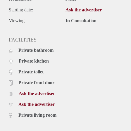
- Eenmalige servicekosten € 295,- exclusief 21% btw.
- Beschikbaar per direct.
Starting date:
Ask the advertiser
Prijs
€ 1.050,- exclusief g/w/e, kabel tv, internet. Inclusief vloer en
Viewing
In Consultation
keukenapparatuur.
De genoemde huurprijs is op basis van minimaal 12
FACILITIES
maanden. Bij een korte periode kan er sprake zijn van een
verhoging.
Private bathroom
Voor meer informatie en bezichtigingen van bovengenoemde
woning kunt u te allen tijde contact met ons opnemen.
Private kitchen
Private toilet
Private front door
Ask the advertiser
Ask the advertiser
Private living room