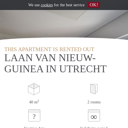
OK!
We use
cookies
for the best service
THIS APARTMENT IS RENTED OUT
LAAN VAN NIEUW-
GUINEA IN UTRECHT
2
40 m
2 rooms
∞
?