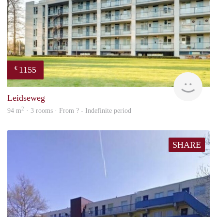
1155
€
finde
Leidseweg
2
94 m
· 3 rooms · From ? - Indefinite period
SHARE