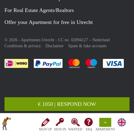
For Real Estate Agents/Realtors
Offer your Apartment for free in Utrecht
© 2026 - Apartments Utrecht - CC no. 02094127 –
Nederland
Conditions & privacy
Disclaimer
Spam & fake-accounts
Pay easily with :payment method
Pay easily with :payment meth
Pay easily with :pay
Pay e
€ 1050 | RESPOND NOW
+
SIGN UP
SIGN IN
WANTED
FAQ
APARTMENT