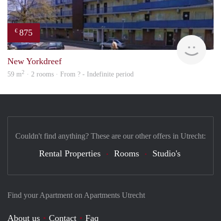
875
€
finde
New Yorkdreef
2
59 m
· 2 rooms · From ? - Indefinite period
Couldn't find anything? These are our other offers in Utrecht:
Rental Properties
Rooms
Studio's
Find your Apartment on Apartments Utrecht
About us
Contact
Faq