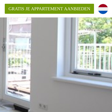
GRATIS JE APPARTEMENT AANBIEDEN
entenUtrecht ?
ding?
k voor het aangeboden