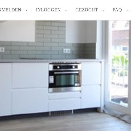
NMELDEN
INLOGGEN
GEZOCHT
FAQ
How to translate AppartementenUtrecht!
Wat is AppartementenUtrecht?
Wat is de privacyverklaring van Appartem
Berekent AppartementenUtrecht
makelaarsvergoeding/bemiddelingsvergoe
Is AppartementenUtrecht verantwoordelij
Appartement / Appartementen in Utrecht?
Alle veelgestelde vragen