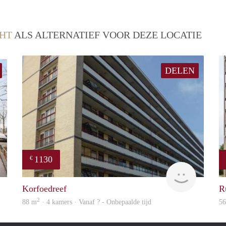
HT
ALS ALTERNATIEF VOOR DEZE LOCATIE
DELEN
1130
€
rent
Woning
Korfoedreef
R
2
88 m
· 4 kamers · Vanaf ? - Onbepaalde tijd
5