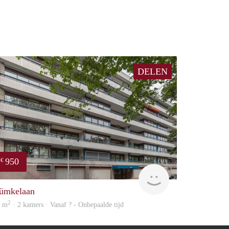
DELEN
950
€
Woning
ümkelaan
2
6 m
· 2 kamers · Vanaf ? - Onbepaalde tijd