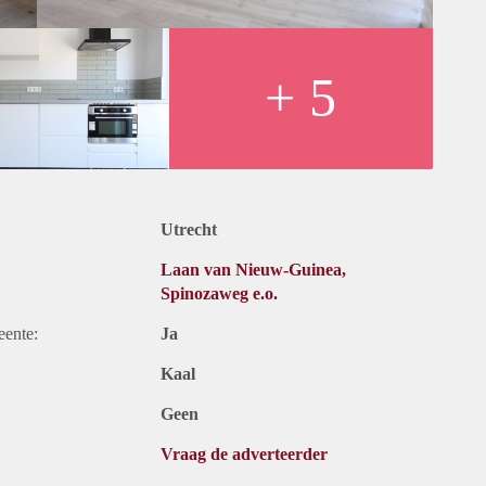
internet.
nging.
+ 5
w.
ef vloer en keukenapparatuur.
maanden. Bij een korte periode kan er sprake zijn van een
Utrecht
noemde woning kunt u te allen tijde contact met ons opnemen.
Laan van Nieuw-Guinea,
Spinozaweg e.o.
eente:
Ja
Kaal
Geen
Vraag de adverteerder