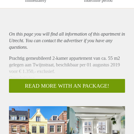
Immediately
Indefinite period
On this page you will find all information of this
apartment
in
Utrecht. You can contact the advertiser if you have any
questions.
Prachtig gemeubileerd 2-kamer appartement van ca. 55 m2
gelegen aan Twijnstraat, beschikbaar per 01 augustus 2019
voor € 1.350,- exclusief.
Omschrijving
Dit prachtige appartement is gelegen op de 1e verdieping aan
READ MORE WITH AN PACKAGE!
de achterzijde van het pand. Bij binnenkomst bevindt zich
een ruime woonkamer met open keuken. De keuken is
voorzien van diverse inbouwapparatuur. Middels de trap kom
je op de 2e verdieping. Op deze verdieping bevinden zich de
slaapkamer en aparte badkamer, welke is v.v. ligbad met
douche, wastafel en toilet.
Ligging