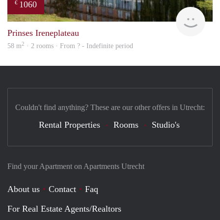
1060
€
rent
Prinses Ireneplateau
2
58 m
· 2 rooms · From ? - Indefinite period
Couldn't find anything? These are our other offers in Utrecht:
Rental Properties
Rooms
Studio's
Find your Apartment on Apartments Utrecht
About us
Contact
Faq
For Real Estate Agents/Realtors