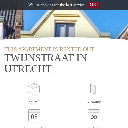
OK!
We use
cookies
for the best service
THIS APARTMENT IS RENTED OUT
TWIJNSTRAAT IN
UTRECHT
2
55 m
2 rooms
∞
08