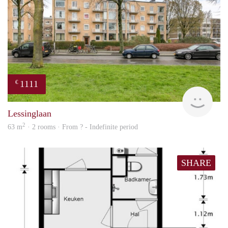
1111
€
Woni
Lessinglaan
2
63 m
· 2 rooms · From ? - Indefinite period
SHARE