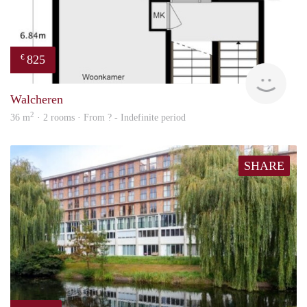
825
€
finde
Walcheren
2
36 m
· 2 rooms · From ? - Indefinite period
SHARE