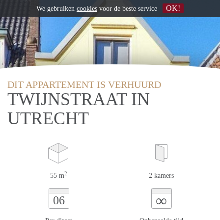
OK!
We gebruiken
cookies
voor de beste service
DIT APPARTEMENT IS VERHUURD
TWIJNSTRAAT IN
UTRECHT
2
55 m
2 kamers
∞
06