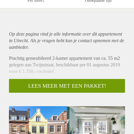
Per direct
Onbepaalde tijd
Op deze pagina vind je alle informatie over dit
appartement
in Utrecht. Als je vragen hebt kun je contact opnemen met de
aanbieder.
Prachtig gemeubileerd 2-kamer appartement van ca. 55 m2
gelegen aan Twijnstraat, beschikbaar per 01 augustus 2019
voor € 1.350,- exclusief.
Omschrijving
Dit prachtige appartement is gelegen op de 1e verdieping aan
LEES MEER MET EEN PAKKET!
de achterzijde van het pand. Bij binnenkomst bevindt zich
een ruime woonkamer met open keuken. De keuken is
voorzien van diverse inbouwapparatuur. Middels de trap kom
je op de 2e verdieping. Op deze verdieping bevinden zich de
slaapkamer en aparte badkamer, welke is v.v. ligbad met
douche, wastafel en toilet.
Ligging