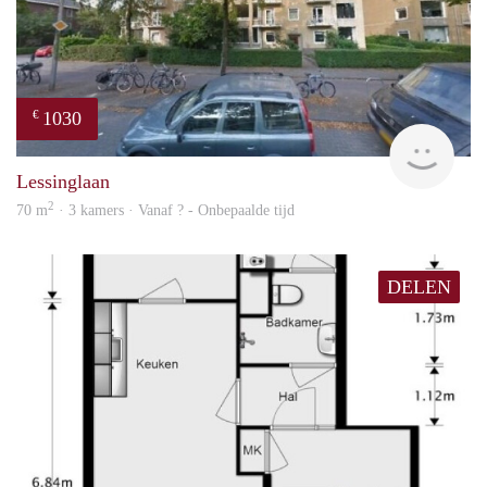
1030
€
rent
Lessinglaan
2
70 m
· 3 kamers · Vanaf ? - Onbepaalde tijd
DELEN