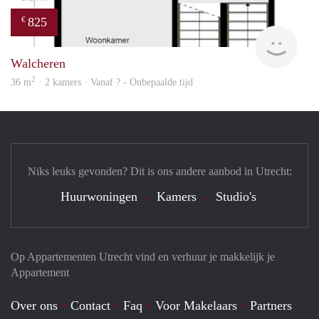
825
€
finde
Walcheren
2
36 m
· 2 kamers · Vanaf ? - Onbepaalde tijd
Niks leuks gevonden? Dit is ons andere aanbod in Utrecht:
Huurwoningen
Kamers
Studio's
Op Appartementen Utrecht vind en verhuur je makkelijk je
Appartement
Over ons
Contact
Faq
Voor Makelaars
Partners