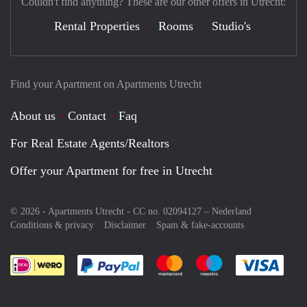
Couldn't find anything? These are our other offers in Utrecht:
Rental Properties
Rooms
Studio's
Find your Apartment on Apartments Utrecht
About us
Contact
Faq
For Real Estate Agents/Realtors
Offer your Apartment for free in Utrecht
© 2026 - Apartments Utrecht - CC no. 02094127 –
Nederland
Conditions & privacy
Disclaimer
Spam & fake-accounts
Pay easily with :payment method
Pay easily with :payment meth
Pay easily with :pay
Pay e