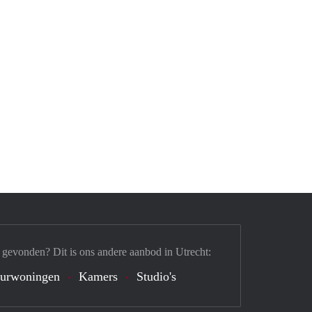
 gevonden? Dit is ons andere aanbod in Utrecht:
urwoningen
Kamers
Studio's