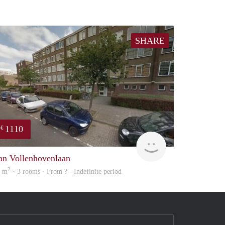
SHARE
1110
€
finder
an Vollenhovenlaan
2
5 m
· 3 rooms · From ? - Indefinite period