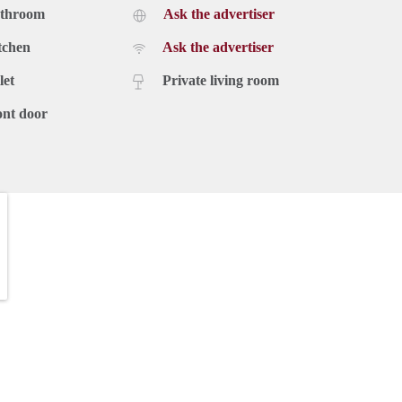
athroom
Ask the advertiser
tchen
Ask the advertiser
let
Private living room
ont door