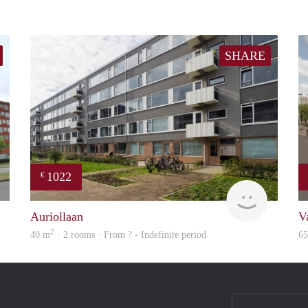
SHARE
1022
€
finder
Woning
Auriollaan
V
2
40 m
· 2 rooms · From ? - Indefinite period
6