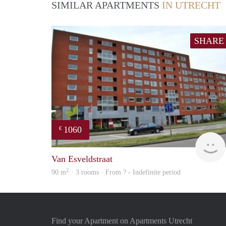
SIMILAR APARTMENTS
IN UTRECHT
SHARE
1060
€
Van Esveldstraat
2
90 m
· 3 rooms · From ? - Indefinite period
Find your Apartment on Apartments Utrecht