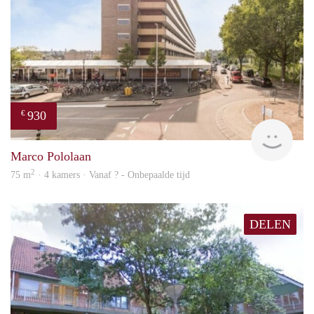
930
€
finde
Marco Pololaan
2
75 m
· 4 kamers · Vanaf ? - Onbepaalde tijd
DELEN