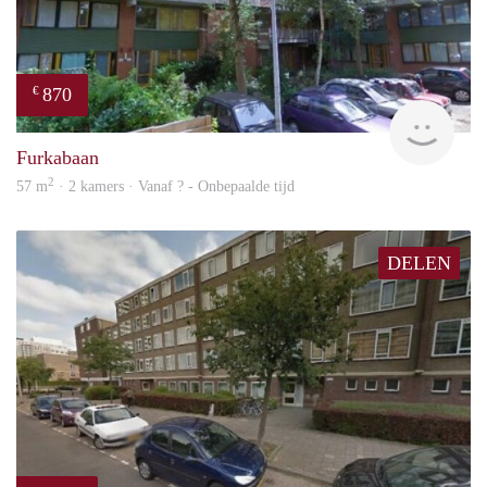
870
€
rent
Furkabaan
2
57 m
· 2 kamers · Vanaf ? - Onbepaalde tijd
DELEN