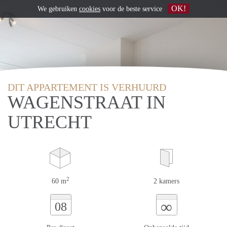
OK!
We gebruiken
cookies
voor de beste service
DIT APPARTEMENT IS VERHUURD
WAGENSTRAAT IN
UTRECHT
2
60 m
2 kamers
∞
08