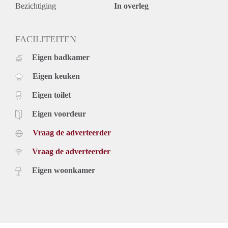
- Nieuwe foto’s volgen.
Bezichtiging
In overleg
- Appartement beschikt over een dakterras.
- Eindschoonmaak verplicht.
- Huurperiode bepaalde tijd met een minimum van 12
FACILITEITEN
maanden.
Eigen badkamer
- Borg gelijk aan 2 maanden huur.
- Eenmalige servicekosten € 295,- exclusief 21% btw.
Eigen keuken
- Beschikbaar per direct.
Prijs
Eigen toilet
€ 1.500,- per maand exclusief gebruikerslasten ( g/w/e, )
exclusief tv/internet en gemeentelijke belastingen. Inclusief
Eigen voordeur
stoffering, meubilering, keukenapparatuur en
Vraag de adverteerder
wasmachine/droger.
Minimale huurperiode 12 maanden. Bij een kortere
Vraag de adverteerder
huurperiode kan er sprake zijn van een verhoging.
Voor meer informatie en bezichtigingen kunt u contact met
Eigen woonkamer
ons opnemen of uzelf inschrijven op onze website.