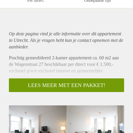
Per direct
Onbepaalde tijd
Op deze pagina vind je alle informatie over dit
appartement
in Utrecht. Als je vragen hebt kun je contact opnemen met de
aanbieder.
Prachtig gemeubileerd 2-kamer appartement ca. 60 m2 aan
de Wagenstraat 27 beschikbaar per direct voor € 1.500,-
exclusief g/w/e exclusief internet en gemeentelijke
belastingen.
Omschrijving
LEES MEER MET EEN PAKKET!
Deze ruime bovenwoning is gelegen op de 1e verdieping van
het pand. Op deze verdieping bevindt zich aan de voorzijde
de ruime woonkamer. Aan de achterzijde bevindt zich de half
open keuken welke is v.v. diverse inbouwapparatuur zoals
een vaatwasser, koelkast vriezer, combi oven/magnetron, 4-
pits gas kookplaat en afzuigkap. Daarnaast is het appartement
ook voorzien van een wasmachine en een droger. Vanuit de