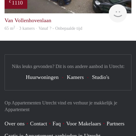
1110
€
finde
Van Vollenhovenlaan
2
65 m
· 3 kamers · Vanaf ? - Onbepaalde tijd
Niks leuks gevonden? Dit is ons andere aanbod in Utrecht:
Huurwoningen
Kamers
Studio's
Op Appartementen Utrecht vind en verhuur je makkelijk je
Appartement
Over ons
Contact
Faq
Voor Makelaars
Partners
Gratis je Appartement aanbieden in Utrecht