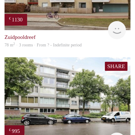
1130
€
rent
Zuidpooldreef
2
78 m
· 3 rooms · From ? - Indefinite period
SHARE
995
€