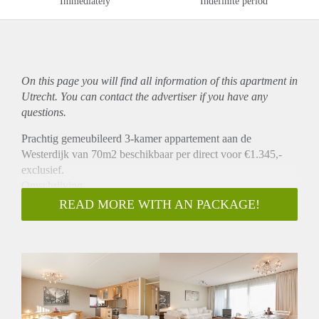
Immediately
Indefinite period
On this page you will find all information of this
apartment
in
Utrecht. You can contact the advertiser if you have any
questions.
Prachtig gemeubileerd 3-kamer appartement aan de
Westerdijk van 70m2 beschikbaar per direct voor €1.345,-
exclusief.
Omschrijving
Dit sfeervolle lichte appartement op de derde verdieping
READ MORE WITH AN PACKAGE!
kenmerkt zich door de grote ramen over de volle breedte van
de woonkamer. Een schuifpui geeft vanuit de woonkamer
toegang tot het zonnige terras met Bankirai houten
vloerdelen. Het is een heerlijke plek met fijne voelbare
woonenergie, veel privacy en uitzicht op de binnentuin, waar
vanaf het terras tot aan het einde van de dag genoten kan
worden van de zon en het Utrechtse buitenleven!