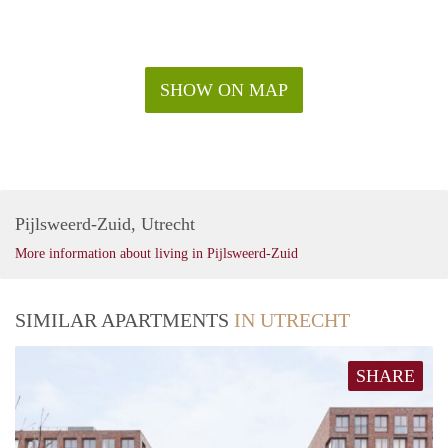
€ 1.345, - per maand exclusief g/w/e, kabel tv, internet en
belastingen. Exclusief stoffering en meubilering.
€ 1.495,- per maand exclusief gebruikerslasten (g/w/e, kabel
tv, internet en belastingen). Inclusief stoffering en
SHOW ON MAP
meubilering
Voor meer informatie kunt u contact met ons opnemen en
voor bezichtigingen kunt u zich inschrijven op onze website.
Pijlsweerd-Zuid, Utrecht
More information about living in Pijlsweerd-Zuid
SIMILAR APARTMENTS
IN UTRECHT
SHARE