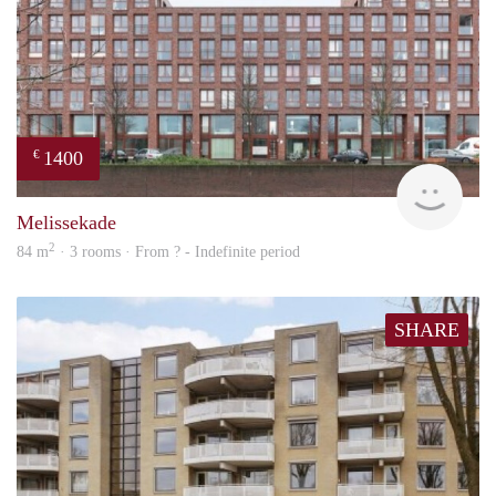
1400
€
finde
Melissekade
2
84 m
· 3 rooms · From ? - Indefinite period
SHARE