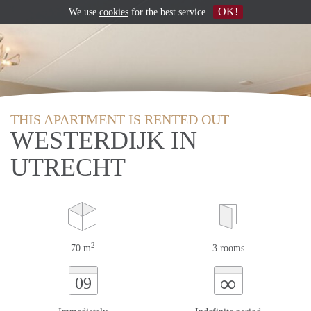
OK!
We use
cookies
for the best service
THIS APARTMENT IS RENTED OUT
WESTERDIJK IN
UTRECHT
2
70 m
3 rooms
∞
09