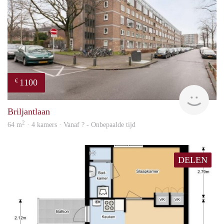
1100
€
finde
Briljantlaan
2
64 m
· 4 kamers · Vanaf ? - Onbepaalde tijd
DELEN