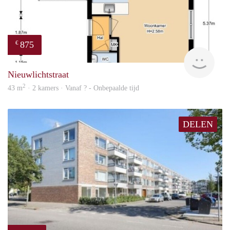
875
€
finde
Nieuwlichtstraat
2
43 m
· 2 kamers · Vanaf ? - Onbepaalde tijd
DELEN