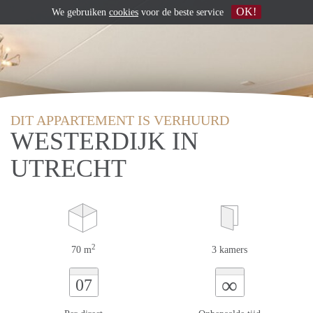
OK!
We gebruiken
cookies
voor de beste service
DIT APPARTEMENT IS VERHUURD
WESTERDIJK IN
UTRECHT
2
70 m
3 kamers
∞
07