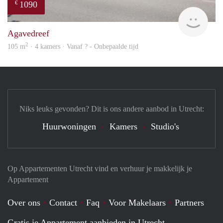
1090
€
finde
Agavedreef
2
105 m
· 4 kamers · Vanaf ? - Onbepaalde tijd
Niks leuks gevonden? Dit is ons andere aanbod in Utrecht:
Huurwoningen
Kamers
Studio's
Op Appartementen Utrecht vind en verhuur je makkelijk je
Appartement
Over ons
Contact
Faq
Voor Makelaars
Partners
Gratis je Appartement aanbieden in Utrecht