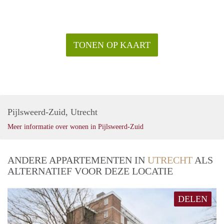
€ 1.345, - per maand exclusief g/w/e, kabel tv, internet en
belastingen. Exclusief stoffering en meubilering.
€ 1.495,- per maand exclusief gebruikerslasten (g/w/e, kabel
tv, internet en belastingen). Inclusief stoffering en
TONEN OP KAART
meubilering
Voor meer informatie kunt u contact met ons opnemen en
voor bezichtigingen kunt u zich inschrijven op onze website.
Pijlsweerd-Zuid, Utrecht
Meer informatie over wonen in Pijlsweerd-Zuid
ANDERE APPARTEMENTEN IN
UTRECHT
ALS
ALTERNATIEF VOOR DEZE LOCATIE
DELEN