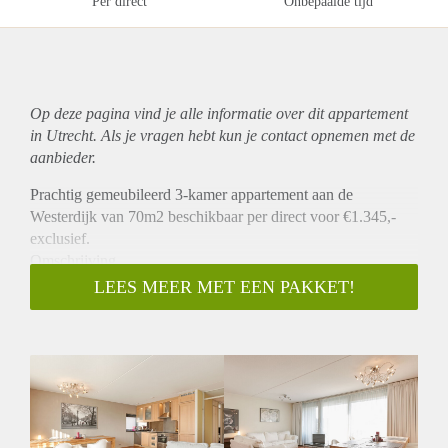
Per direct
Onbepaalde tijd
Op deze pagina vind je alle informatie over dit
appartement
in Utrecht. Als je vragen hebt kun je contact opnemen met de
aanbieder.
Prachtig gemeubileerd 3-kamer appartement aan de
Westerdijk van 70m2 beschikbaar per direct voor €1.345,-
exclusief.
Omschrijving
Dit sfeervolle lichte appartement op de derde verdieping
LEES MEER MET EEN PAKKET!
kenmerkt zich door de grote ramen over de volle breedte van
de woonkamer. Een schuifpui geeft vanuit de woonkamer
toegang tot het zonnige terras met Bankirai houten
vloerdelen. Het is een heerlijke plek met fijne voelbare
woonenergie, veel privacy en uitzicht op de binnentuin, waar
vanaf het terras tot aan het einde van de dag genoten kan
worden van de zon en het Utrechtse buitenleven!