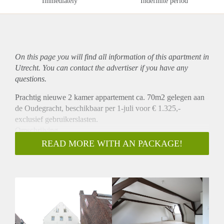
Immediately
Indefinite period
On this page you will find all information of this
apartment
in
Utrecht. You can contact the advertiser if you have any
questions.
Prachtig nieuwe 2 kamer appartement ca. 70m2 gelegen aan
de Oudegracht, beschikbaar per 1-juli voor € 1.325,-
exclusief gebruikerslasten.
Omschrijving
Dit prachtig volledig gerenoveerd appartement is gelegen op
READ MORE WITH AN PACKAGE!
een unieke locatie in een voormalig pandhuis waar een bank
van lening was gevestigd. Het appartement is hoogwaardig
afgewerkt en gelegen op de 3e verdieping van het pand. Het
appartement is voorzien van een ruime woonkamer met open
keuken welke is v.v. van alle benodigde inbouwapparatuur.
Daarbij heeft het appartement een ruime slaapkamer en
badkamer met douche en wastafel. Er is een separaat toilet en