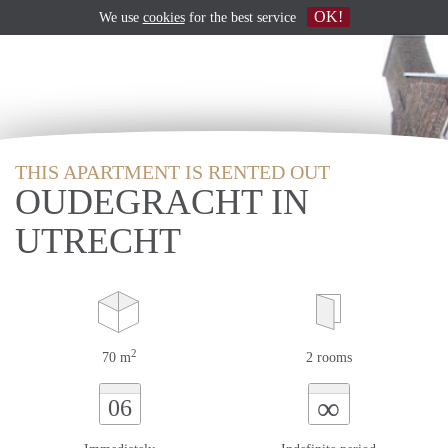
OK!
We use
cookies
for the best service
THIS APARTMENT IS RENTED OUT
OUDEGRACHT IN
UTRECHT
2
70 m
2 rooms
∞
06