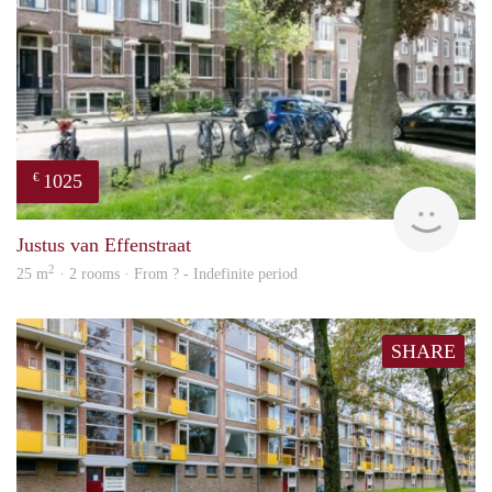
1025
€
finde
Justus van Effenstraat
2
25 m
· 2 rooms · From ? - Indefinite period
SHARE