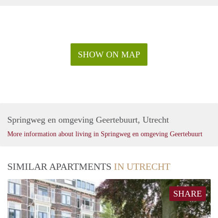
belastingen. Inclusief stoffering, keukenapparatuur.
De genoemde huurprijs is op basis van minimaal 12
maanden. Bij een kortere huurperiode kan er sprake zijn van
een verhoging.
Voor meer informatie en bezichtigingen kunt u contact met
SHOW ON MAP
ons opnemen of zich inschrijven op onze website.
Springweg en omgeving Geertebuurt, Utrecht
More information about living in Springweg en omgeving Geertebuurt
SIMILAR APARTMENTS
IN UTRECHT
SHARE