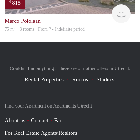
815
€
finde
Marco Pololaan
2
75 m
· 3 rooms · From ? - Indefinite period
Couldn't find anything? These are our other offers in Utrecht:
Rental Properties
Rooms
Studio's
Find your Apartment on Apartments Utrecht
About us
Contact
Faq
For Real Estate Agents/Realtors