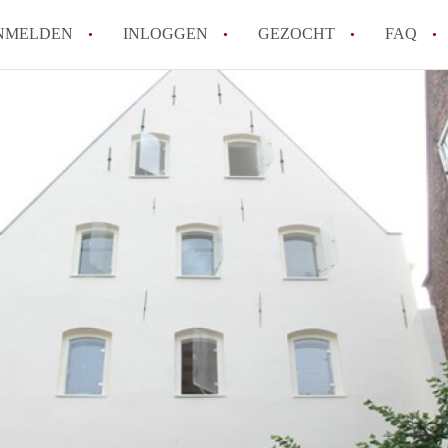
NMELDEN
INLOGGEN
GEZOCHT
FAQ
How to translate AppartementenUtrecht!
Wat is AppartementenUtrecht?
Wat is de privacyverklaring van Appartem
Berekent AppartementenUtrecht
makelaarsvergoeding/bemiddelingsvergoe
Is AppartementenUtrecht verantwoordelij
Appartement / Appartementen in Utrecht?
Alle veelgestelde vragen