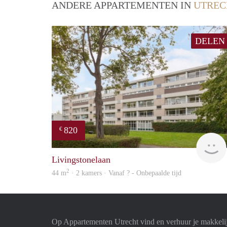
ANDERE APPARTEMENTEN IN
UTREC
DELEN
820
€
Livingstonelaan
2
44 m
· 2 kamers · Vanaf ? - Onbepaalde tijd
Op Appartementen Utrecht vind en verhuur je makkeli