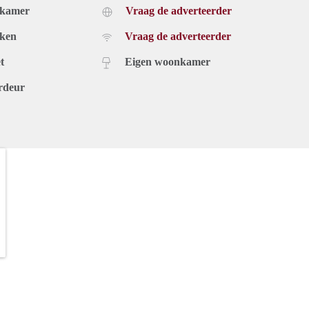
dkamer
Vraag de adverteerder
uken
Vraag de adverteerder
t
Eigen woonkamer
rdeur