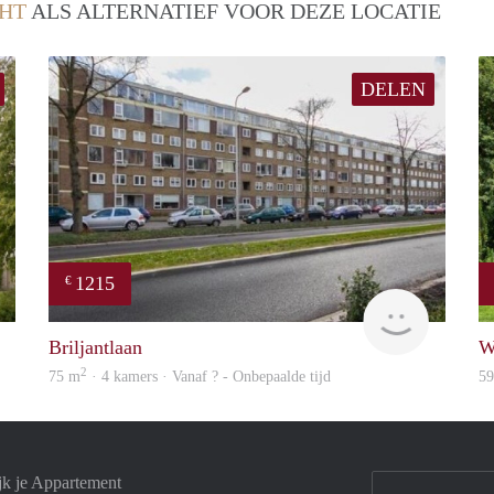
HT
ALS ALTERNATIEF VOOR DEZE LOCATIE
DELEN
1215
€
finder
finder
Briljantlaan
W
2
75 m
· 4 kamers · Vanaf ? - Onbepaalde tijd
5
jk je Appartement