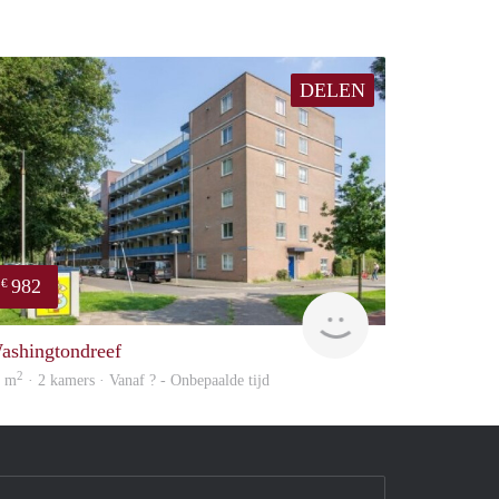
DELEN
982
€
finder
ashingtondreef
2
9 m
· 2 kamers · Vanaf ? - Onbepaalde tijd