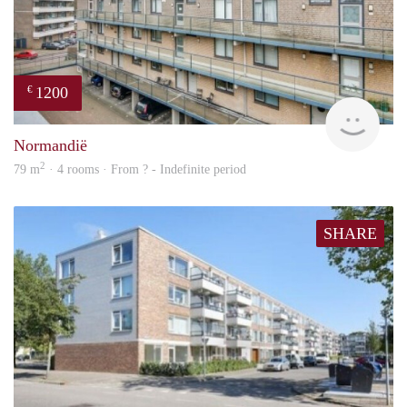
1200
€
finde
Normandië
2
79 m
· 4 rooms · From ? - Indefinite period
SHARE