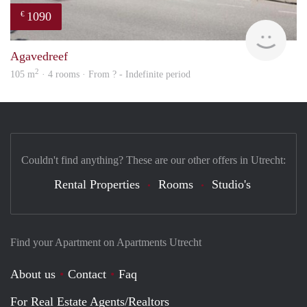
1090
€
finde
Agavedreef
2
105 m
· 4 rooms · From ? - Indefinite period
Couldn't find anything? These are our other offers in Utrecht:
Rental Properties
Rooms
Studio's
Find your Apartment on Apartments Utrecht
About us
Contact
Faq
For Real Estate Agents/Realtors