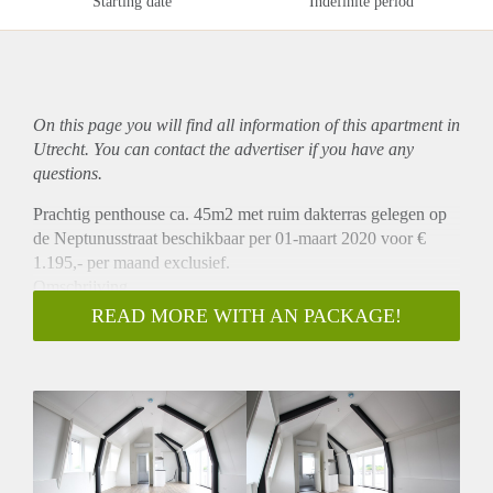
Starting date
Indefinite period
On this page you will find all information of this
apartment
in
Utrecht. You can contact the advertiser if you have any
questions.
Prachtig penthouse ca. 45m2 met ruim dakterras gelegen op
de Neptunusstraat beschikbaar per 01-maart 2020 voor €
1.195,- per maand exclusief.
Omschrijving
Deze prachtig nieuw gebouwde penthouse is gelegen op een
READ MORE WITH AN PACKAGE!
prachtige locatie in Utrecht. Het appartement heeft open
keuken die is v.v. van alle benodigde apparatuur (vaatwasser,
koelkast, vriezer, combi oven/magnetron, kookplaat en
afzuigkap). Het appartement heeft een prachtig ruim
dakterras met uitzicht op de Dom. Het appartement is
voorzien van een keurige PVC vloer en wordt tevens
voorzien van luxaflex. Tevens heeft het appartement een