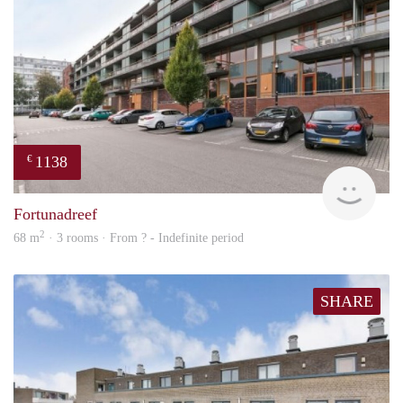
1138
€
finde
Fortunadreef
2
68 m
· 3 rooms · From ? - Indefinite period
SHARE