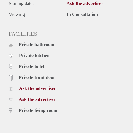
Prijs
Starting date:
Ask the advertiser
€ 1.195,- per maand exclusief nutsvoorzieningen, kabel tv,
service kosten internet en belastingen. Inclusief stoffering
Viewing
In Consultation
(vloer en raambekleding) en keukenapparatuur
De genoemde huurprijs is op basis van minimaal 12
FACILITIES
maanden. Bij een korte periode kan er sprake zijn van een
verhoging.
Private bathroom
Voor meer informatie kunt u contact met ons opnemen of
uzelf inschrijven op onze website.
Private kitchen
Private toilet
Private front door
Ask the advertiser
Ask the advertiser
Private living room