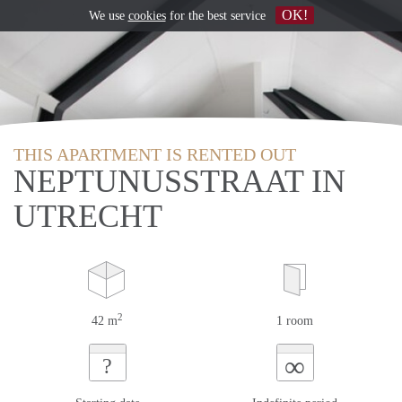
OK!
We use
cookies
for the best service
THIS APARTMENT IS RENTED OUT
NEPTUNUSSTRAAT IN
UTRECHT
2
42 m
1 room
∞
?