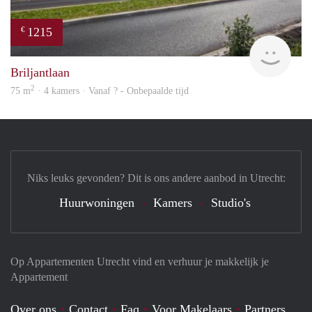
1215
€
finde
Briljantlaan
2
75 m
· 4 kamers · Vanaf ? - Onbepaalde tijd
Niks leuks gevonden? Dit is ons andere aanbod in Utrecht:
Huurwoningen
Kamers
Studio's
Op Appartementen Utrecht vind en verhuur je makkelijk je
Appartement
Over ons
Contact
Faq
Voor Makelaars
Partners