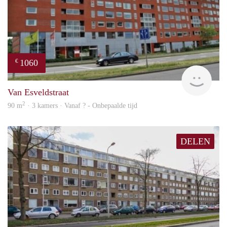
1060
€
finde
Van Esveldstraat
2
90 m
· 3 kamers · Vanaf ? - Onbepaalde tijd
DELEN