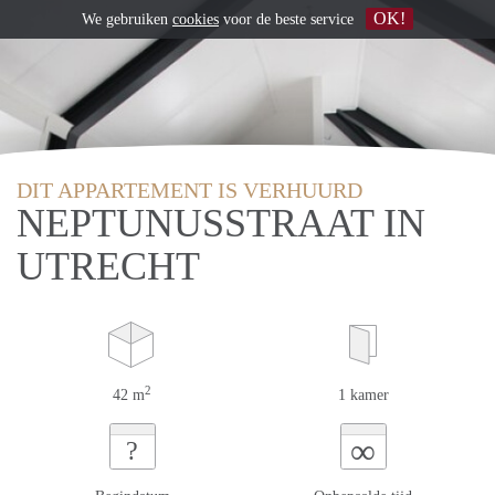
OK!
We gebruiken
cookies
voor de beste service
DIT APPARTEMENT IS VERHUURD
NEPTUNUSSTRAAT IN
UTRECHT
2
42 m
1 kamer
∞
?