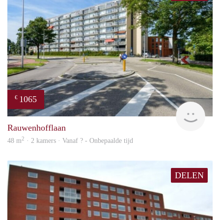
1065
€
rent
Rauwenhofflaan
2
48 m
· 2 kamers · Vanaf ? - Onbepaalde tijd
DELEN