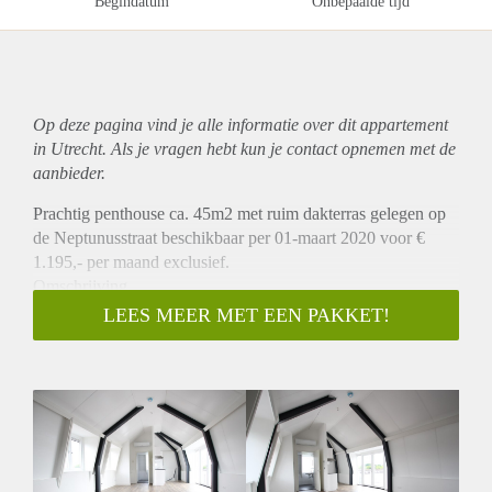
Begindatum
Onbepaalde tijd
Op deze pagina vind je alle informatie over dit
appartement
in Utrecht. Als je vragen hebt kun je contact opnemen met de
aanbieder.
Prachtig penthouse ca. 45m2 met ruim dakterras gelegen op
de Neptunusstraat beschikbaar per 01-maart 2020 voor €
1.195,- per maand exclusief.
Omschrijving
Deze prachtig nieuw gebouwde penthouse is gelegen op een
LEES MEER MET EEN PAKKET!
prachtige locatie in Utrecht. Het appartement heeft open
keuken die is v.v. van alle benodigde apparatuur (vaatwasser,
koelkast, vriezer, combi oven/magnetron, kookplaat en
afzuigkap). Het appartement heeft een prachtig ruim
dakterras met uitzicht op de Dom. Het appartement is
voorzien van een keurige PVC vloer en wordt tevens
voorzien van luxaflex. Tevens heeft het appartement een