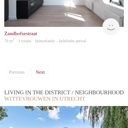
hous
Zandhofsestraat
2
70 m
· 3 rooms · Immediately - Indefinite period
Previous
Next
LIVING IN THE DISTRICT / NEIGHBOURHOOD
WITTEVROUWEN IN UTRECHT