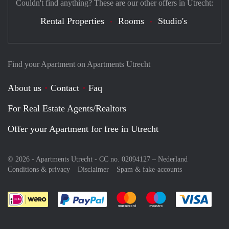
Couldn't find anything? These are our other offers in Utrecht:
Rental Properties
Rooms
Studio's
Find your Apartment on Apartments Utrecht
About us
Contact
Faq
For Real Estate Agents/Realtors
Offer your Apartment for free in Utrecht
© 2026 - Apartments Utrecht - CC no. 02094127 –
Nederland
Conditions & privacy
Disclaimer
Spam & fake-accounts
Pay easily with :payment method
Pay easily with :payment meth
Pay easily with :pay
Pay e