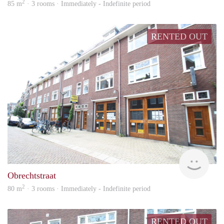
2
85 m
· 3 rooms · Immediately - Indefinite period
RENTED OUT
hous
Obrechtstraat
2
80 m
· 3 rooms · Immediately - Indefinite period
RENTED OUT