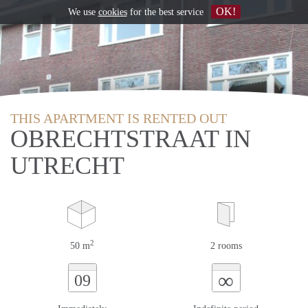
OK!
We use
cookies
for the best service
THIS APARTMENT IS RENTED OUT
OBRECHTSTRAAT IN
UTRECHT
2
50 m
2 rooms
∞
09