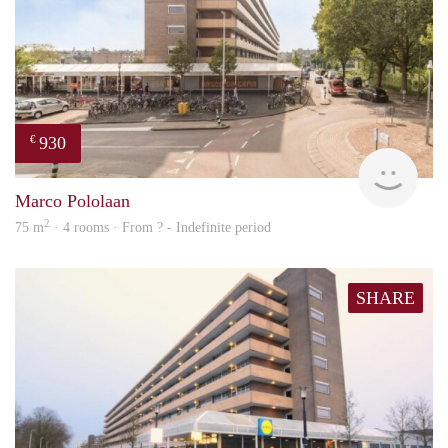
930
€
finde
Marco Pololaan
2
75 m
· 4 rooms · From ? - Indefinite period
SHARE