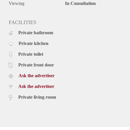
€ 1.250,- per maand exclusief gas, water, elektra, tv, internet
Viewing
In Consultation
en gemeentelijke belastingen. Inclusief stoffering en
keukenapparatuur.
De genoemde huurprijs is op basis van minimaal 12
FACILITIES
maanden. Bij een korte periode kan er sprake zijn van een
Private bathroom
verhoging.
Private kitchen
Private toilet
Private front door
Ask the advertiser
Ask the advertiser
Private living room