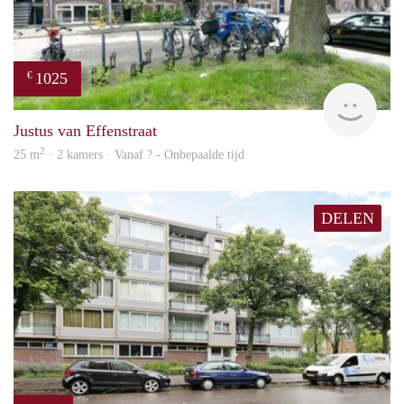
1025
€
finde
Justus van Effenstraat
2
25 m
· 2 kamers · Vanaf ? - Onbepaalde tijd
DELEN