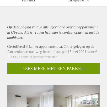
Per direct
Onbepaalde tijd
Op deze pagina vind je alle informatie over dit
appartement
in Utrecht. Als je vragen hebt kun je contact opnemen met de
aanbieder.
Gestoffeerd 3-kamer appartement ca. 70m2 gelegen op de
Amsterdamsestraatweg beschikbaar per 15 mei 2021 voor €
1.290,- exclusief gebruikerslasten.
Omschrijving
Dit appartement is gelegen op 2e verdieping van het
LEES MEER MET EEN PAKKET!
complex. Het appartement heeft een ruime woonkamer die
door de grote raampartij veel lichtinval biedt. De half open
keuken is voorzien van een gasfornuis een losse vaatwasser
en koel-/vriescombinatie. De woonkamer heeft een inpandige
serre en die is uitgevoerd met een groot raam waardoor het
mogelijk is, ondanks het ontbreken van een buitenruimte, het
buitengevoel naar binnen te halen. Aan de andere zijde van