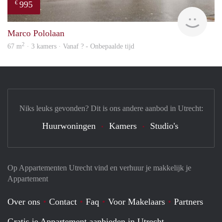
995
€
finde
Marco Pololaan
2
67 m
· 3 kamers · Vanaf ? - Onbepaalde tijd
Niks leuks gevonden? Dit is ons andere aanbod in Utrecht:
Huurwoningen
Kamers
Studio's
Op Appartementen Utrecht vind en verhuur je makkelijk je
Appartement
Over ons
Contact
Faq
Voor Makelaars
Partners
Gratis je Appartement aanbieden in Utrecht