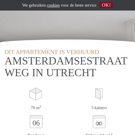
OK!
We gebruiken
cookies
voor de beste service
DIT APPARTEMENT IS VERHUURD
AMSTERDAMSESTRAAT
WEG IN UTRECHT
2
70 m
3 kamers
∞
06