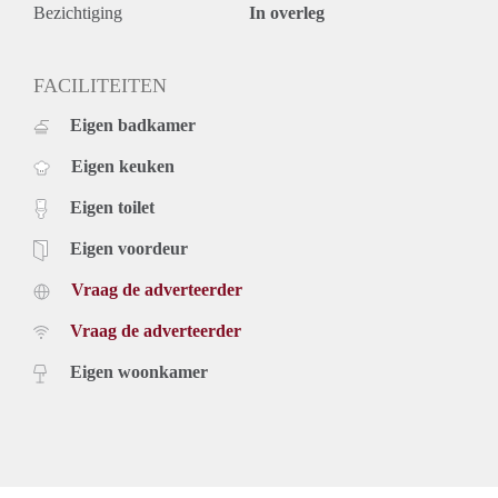
- Beschikbaar per 15 mei 2021
Bezichtiging
In overleg
Huurprijs
€ 1290,- exclusief gas, elektra, tv, internet en belastingen.
Inclusief stoffering, servicekosten, water en
FACILITEITEN
keukenapparatuur.
Eigen badkamer
De genoemde huurprijs is op basis van minimaal 12
maanden. Bij een kortere huurperiode kan er sprake zijn van
Eigen keuken
een verhoging.
Voor meer informatie en bezichtigingen kunt u contact met
Eigen toilet
ons opnemen of zich inschrijven op onze website.
Eigen voordeur
Vraag de adverteerder
Vraag de adverteerder
Eigen woonkamer