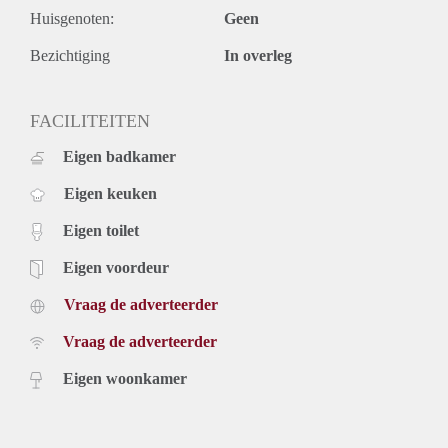
- Final cleaning mandatory.
Huisgenoten:
Geen
- Deposit 2 months.
- Available from 1st of July 2021.
Bezichtiging
In overleg
Price
€ 1.195,- per month exclusive g/w/e, cable TV, internet and
taxes. Inclusive upholstery and furniture.
FACILITEITEN
€ 1.340,- per month inclusive g/w/e, cable TV and internet.
Eigen badkamer
Inclusive upholstery, furniture and kitchen equipment.
Exclusive taxes.
Eigen keuken
Eigen toilet
Eigen voordeur
Vraag de adverteerder
Vraag de adverteerder
Eigen woonkamer