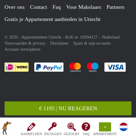
Over ons
Contact
Faq
Voor Makelaars
Partners
Gratis je Appartement aanbieden in Utrecht
© 2026 - Appartementen Utrecht - KvK nr. 02094127 –
Nederland
Voorwaarden & privacy
Disclaimer
Spam & nep-accounts
Account verwijderen
Je rekent gemakkelijk af met Paypal
Je rekent gemakkelijk af met M
Je rekent gemakkelij
Je re
€ 1195 | NU REAGEREN
+
AANMELDEN
INLOGGEN
GEZOCHT
FAQ
APPARTEMENT