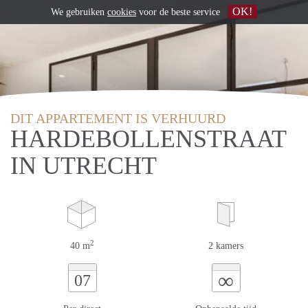
OK!
We gebruiken
cookies
voor de beste service
DIT APPARTEMENT IS VERHUURD
HARDEBOLLENSTRAAT
IN UTRECHT
2
40 m
2 kamers
∞
07