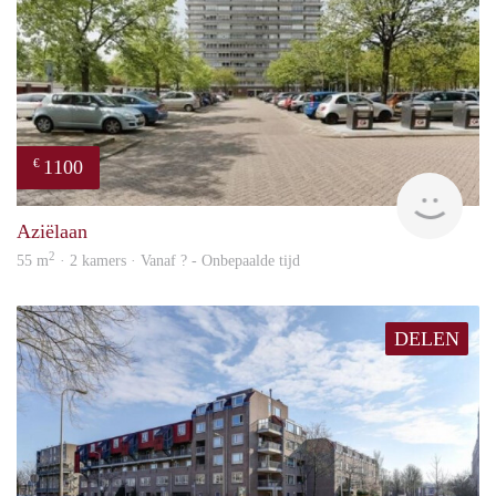
1100
€
finde
Aziëlaan
2
55 m
· 2 kamers · Vanaf ? - Onbepaalde tijd
DELEN