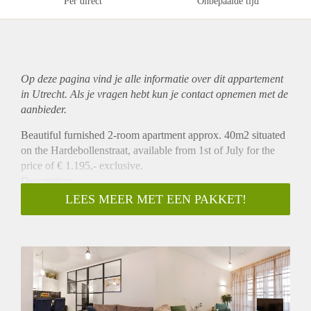
Per direct
Onbepaalde tijd
Op deze pagina vind je alle informatie over dit
appartement
in Utrecht. Als je vragen hebt kun je contact opnemen met de
aanbieder.
Beautiful furnished 2-room apartment approx. 40m2 situated
on the Hardebollenstraat, available from 1st of July for the
price of € 1.195,- exclusive.
Description
The apartment is located on the ground floor and features a
LEES MEER MET EEN PAKKET!
small patio which can be broadened by opening two large
entry doors. It is a completely renovated one-bedroom
apartment with a modern industrial look. It has a new
kitchen, bathroom with shower, washing facilities. The City
District Apartment is located on the ground floor. It is a one-
bedroom apartment.
Location