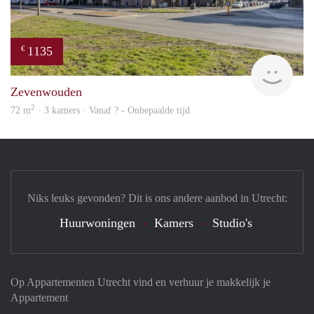
1135
€
Woni
Zevenwouden
2
72 m
· 3 kamers · Vanaf ? - Onbepaalde tijd
Niks leuks gevonden? Dit is ons andere aanbod in Utrecht:
Huurwoningen
Kamers
Studio's
Op Appartementen Utrecht vind en verhuur je makkelijk je
Appartement