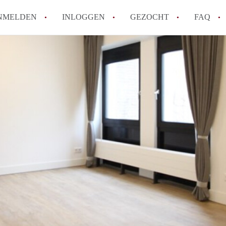
NMELDEN
INLOGGEN
GEZOCHT
FAQ
How to translate AppartementenUtrecht!
Wat is AppartementenUtrecht?
Wat is de privacyverklaring van Appartem
Berekent AppartementenUtrecht
makelaarsvergoeding/bemiddelingsvergoe
Is AppartementenUtrecht verantwoordelij
Appartement / Appartementen in Utrecht?
Alle veelgestelde vragen