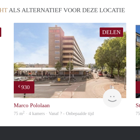
HT
ALS ALTERNATIEF VOOR DEZE LOCATIE
DELEN
930
€
Lexis
finder
Marco Pololaan
S
2
75 m
· 4 kamers · Vanaf ? - Onbepaalde tijd
7