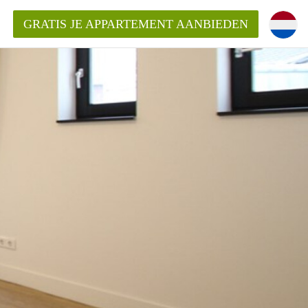
GRATIS JE APPARTEMENT AANBIEDEN
entenUtrecht ?
ding?
k voor het aangeboden