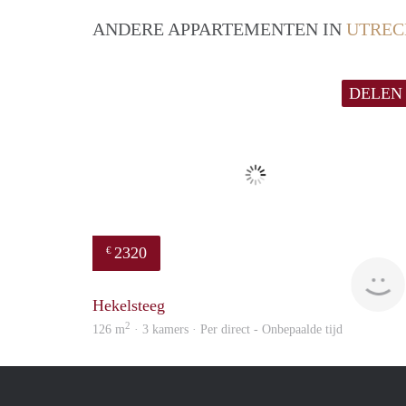
ANDERE APPARTEMENTEN IN
UTREC
DELEN
2320
€
Hekelsteeg
2
126 m
· 3 kamers · Per direct - Onbepaalde tijd