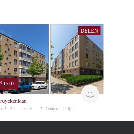
DELEN
1510
€
finder
truyckenlaan
2
5 m
· 3 kamers · Vanaf ? - Onbepaalde tijd