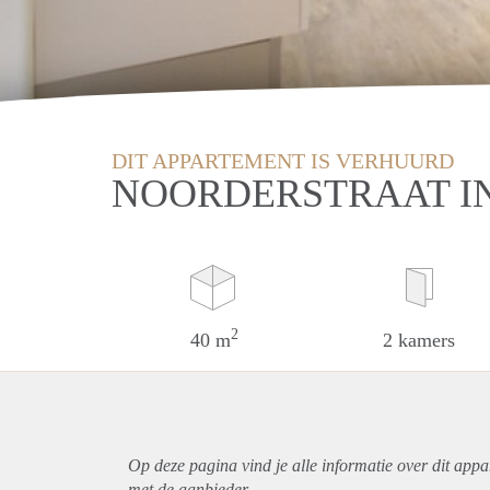
DIT APPARTEMENT IS VERHUURD
NOORDERSTRAAT I
2
40 m
2 kamers
Op deze pagina vind je alle informatie over dit
appa
met de aanbieder.