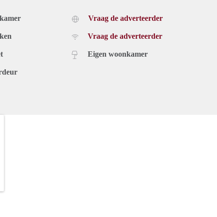
dkamer
Vraag de adverteerder
uken
Vraag de adverteerder
t
Eigen woonkamer
rdeur